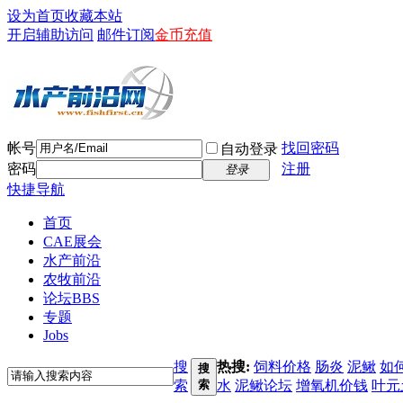
设为首页
收藏本站
开启辅助访问
邮件订阅
金币充值
帐号
找回密码
自动登录
密码
注册
登录
快捷导航
首页
CAE展会
水产前沿
农牧前沿
论坛
BBS
专题
Jobs
搜
热搜:
饲料价格
肠炎
泥鳅
如
搜
索
索
水
泥鳅论坛
增氧机价钱
叶元