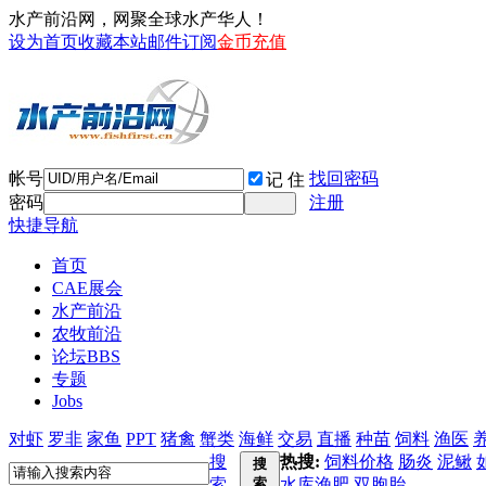
水产前沿网，网聚全球水产华人！
设为首页
收藏本站
邮件订阅
金币充值
帐号
找回密码
记 住
密码
注册
快捷导航
首页
CAE展会
水产前沿
农牧前沿
论坛
BBS
专题
Jobs
对虾
罗非
家鱼
PPT
猪禽
蟹类
海鲜
交易
直播
种苗
饲料
渔医
搜
热搜:
饲料价格
肠炎
泥鳅
搜
索
索
水库渔肥
双胞胎