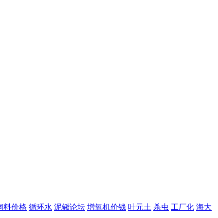
饲料价格
循环水
泥鳅论坛
增氧机价钱
叶元土
杀虫
工厂化
海大