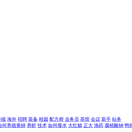
养殖
海外
招聘
装备
校园
配方师
业务员
茶馆
会议
新手
站务
如何养殖黄鳝
养虾
技术
如何瘦水
大红鳃
正大
渔药
腐植酸钠
鸭