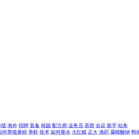
养殖
海外
招聘
装备
校园
配方师
业务员
茶馆
会议
新手
站务
如何养殖黄鳝
养虾
技术
如何瘦水
大红鳃
正大
渔药
腐植酸钠
鸭