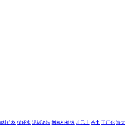
饲料价格
循环水
泥鳅论坛
增氧机价钱
叶元土
杀虫
工厂化
海大