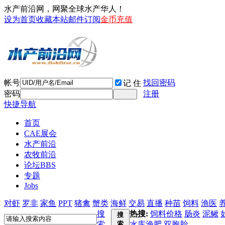
水产前沿网，网聚全球水产华人！
设为首页
收藏本站
邮件订阅
金币充值
帐号
找回密码
记 住
密码
注册
快捷导航
首页
CAE展会
水产前沿
农牧前沿
论坛
BBS
专题
Jobs
对虾
罗非
家鱼
PPT
猪禽
蟹类
海鲜
交易
直播
种苗
饲料
渔医
搜
热搜:
饲料价格
肠炎
泥鳅
搜
索
索
水库渔肥
双胞胎