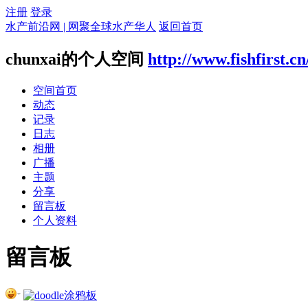
注册
登录
水产前沿网 | 网聚全球水产华人
返回首页
chunxai的个人空间
http://www.fishfirst.c
空间首页
动态
记录
日志
相册
广播
主题
分享
留言板
个人资料
留言板
涂鸦板