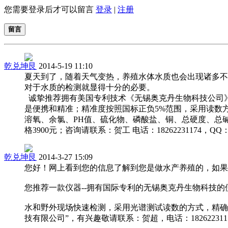
您需要登录后才可以留言
登录
|
注册
留言
乾兑坤艮
2014-5-19 11:10
夏天到了，随着天气变热，养殖水体水质也会出现诸多不
对于水质的检测就显得十分的必要。
诚挚推荐拥有美国专利技术《无锡奥克丹生物科技公司
是便携和精准；精准度按照国标正负5%范围，采用读数
溶氧、余氯、PH值、硫化物、磷酸盐、铜、总硬度、总碱度
格3900元；咨询请联系：贺工 电话：18262231174，QQ：1
乾兑坤艮
2014-3-27 15:09
您好！网上看到您的信息了解到您是做水产养殖的，如果
您推荐一款仪器--拥有国际专利的无锡奥克丹生物科技
水和野外现场快速检测，采用光谱测试读数的方式，精确
技有限公司”，有兴趣敬请联系：贺超，电话：18262231