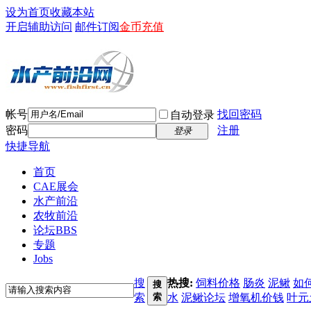
设为首页
收藏本站
开启辅助访问
邮件订阅
金币充值
帐号
找回密码
自动登录
密码
注册
登录
快捷导航
首页
CAE展会
水产前沿
农牧前沿
论坛
BBS
专题
Jobs
搜
热搜:
饲料价格
肠炎
泥鳅
如
搜
索
索
水
泥鳅论坛
增氧机价钱
叶元