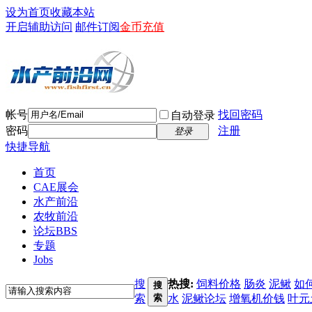
设为首页
收藏本站
开启辅助访问
邮件订阅
金币充值
帐号
找回密码
自动登录
密码
注册
登录
快捷导航
首页
CAE展会
水产前沿
农牧前沿
论坛
BBS
专题
Jobs
搜
热搜:
饲料价格
肠炎
泥鳅
如
搜
索
索
水
泥鳅论坛
增氧机价钱
叶元