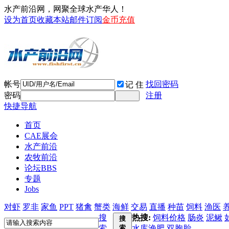
水产前沿网，网聚全球水产华人！
设为首页
收藏本站
邮件订阅
金币充值
帐号
找回密码
记 住
密码
注册
快捷导航
首页
CAE展会
水产前沿
农牧前沿
论坛
BBS
专题
Jobs
对虾
罗非
家鱼
PPT
猪禽
蟹类
海鲜
交易
直播
种苗
饲料
渔医
搜
热搜:
饲料价格
肠炎
泥鳅
搜
索
索
水库渔肥
双胞胎