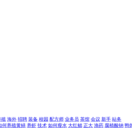
养殖
海外
招聘
装备
校园
配方师
业务员
茶馆
会议
新手
站务
如何养殖黄鳝
养虾
技术
如何瘦水
大红鳃
正大
渔药
腐植酸钠
鸭