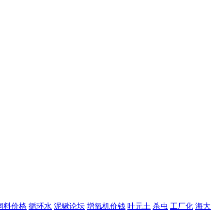
饲料价格
循环水
泥鳅论坛
增氧机价钱
叶元土
杀虫
工厂化
海大