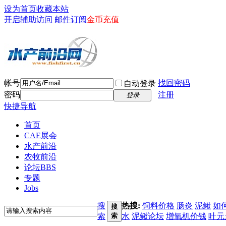
设为首页
收藏本站
开启辅助访问
邮件订阅
金币充值
帐号
找回密码
自动登录
密码
注册
登录
快捷导航
首页
CAE展会
水产前沿
农牧前沿
论坛
BBS
专题
Jobs
搜
热搜:
饲料价格
肠炎
泥鳅
如
搜
索
索
水
泥鳅论坛
增氧机价钱
叶元