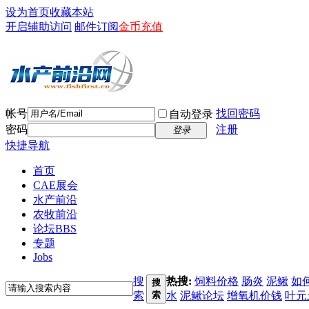
设为首页
收藏本站
开启辅助访问
邮件订阅
金币充值
帐号
找回密码
自动登录
密码
注册
登录
快捷导航
首页
CAE展会
水产前沿
农牧前沿
论坛
BBS
专题
Jobs
搜
热搜:
饲料价格
肠炎
泥鳅
如
搜
索
索
水
泥鳅论坛
增氧机价钱
叶元