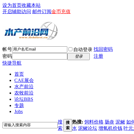
设为首页
收藏本站
开启辅助访问
邮件订阅
金币充值
帐号
找回密码
自动登录
密码
注册
登录
快捷导航
首页
CAE展会
水产前沿
农牧前沿
论坛
BBS
专题
Jobs
搜
热搜:
饲料价格
肠炎
泥鳅
如
搜
索
索
水
泥鳅论坛
增氧机价钱
叶元