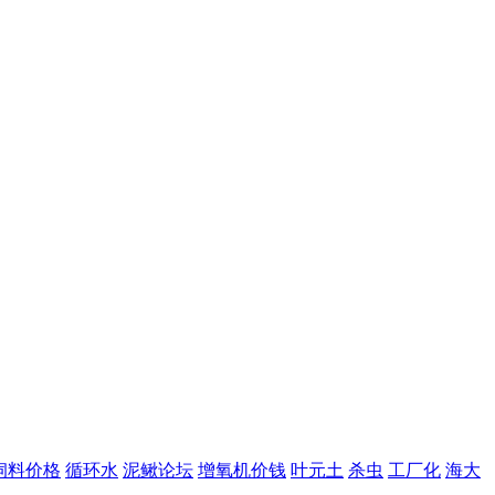
饲料价格
循环水
泥鳅论坛
增氧机价钱
叶元土
杀虫
工厂化
海大