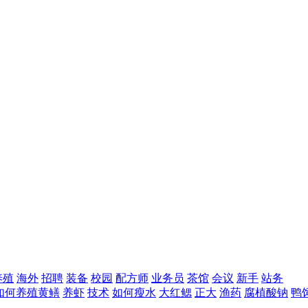
养殖
海外
招聘
装备
校园
配方师
业务员
茶馆
会议
新手
站务
如何养殖黄鳝
养虾
技术
如何瘦水
大红鳃
正大
渔药
腐植酸钠
鸭