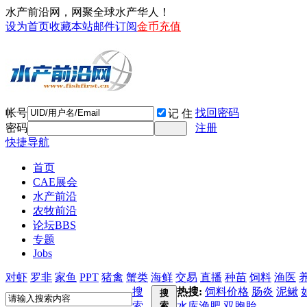
水产前沿网，网聚全球水产华人！
设为首页
收藏本站
邮件订阅
金币充值
帐号
找回密码
记 住
密码
注册
快捷导航
首页
CAE展会
水产前沿
农牧前沿
论坛
BBS
专题
Jobs
对虾
罗非
家鱼
PPT
猪禽
蟹类
海鲜
交易
直播
种苗
饲料
渔医
搜
热搜:
饲料价格
肠炎
泥鳅
搜
索
索
水库渔肥
双胞胎