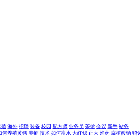
养殖
海外
招聘
装备
校园
配方师
业务员
茶馆
会议
新手
站务
如何养殖黄鳝
养虾
技术
如何瘦水
大红鳃
正大
渔药
腐植酸钠
鸭