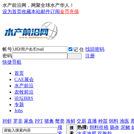
水产前沿网，网聚全球水产华人！
设为首页
收藏本站
邮件订阅
金币充值
帐号
找回密码
记 住
密码
注册
快捷导航
首页
CAE展会
水产前沿
农牧前沿
论坛
BBS
专题
Jobs
对虾
罗非
家鱼
PPT
猪禽
蟹类
海鲜
交易
直播
种苗
饲料
渔医
搜
热搜:
饲料价格
肠炎
泥鳅
搜
索
索
水库渔肥
双胞胎