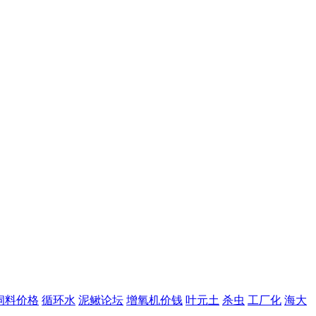
饲料价格
循环水
泥鳅论坛
增氧机价钱
叶元土
杀虫
工厂化
海大