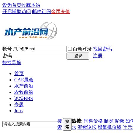
设为首页
收藏本站
开启辅助访问
邮件订阅
金币充值
帐号
找回密码
自动登录
密码
注册
登录
快捷导航
首页
CAE展会
水产前沿
农牧前沿
论坛
BBS
专题
Jobs
搜
热搜:
饲料价格
肠炎
泥鳅
如
搜
索
索
水
泥鳅论坛
增氧机价钱
叶元