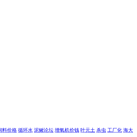
饲料价格
循环水
泥鳅论坛
增氧机价钱
叶元土
杀虫
工厂化
海大