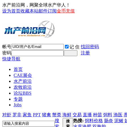
水产前沿网，网聚全球水产华人！
设为首页
收藏本站
邮件订阅
金币充值
帐号
找回密码
记 住
密码
注册
快捷导航
首页
CAE展会
水产前沿
农牧前沿
论坛
BBS
专题
Jobs
对虾
罗非
家鱼
PPT
猪禽
蟹类
海鲜
交易
直播
种苗
饲料
渔医
搜
热搜:
饲料价格
肠炎
泥鳅
搜
索
索
水库渔肥
双胞胎