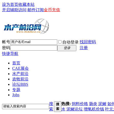
设为首页
收藏本站
开启辅助访问
邮件订阅
金币充值
帐号
找回密码
自动登录
密码
注册
登录
快捷导航
首页
CAE展会
水产前沿
农牧前沿
论坛
BBS
专题
Jobs
搜
热搜:
饲料价格
肠炎
泥鳅
如
搜
索
索
水
泥鳅论坛
增氧机价钱
叶元