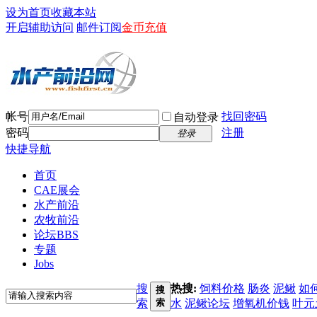
设为首页
收藏本站
开启辅助访问
邮件订阅
金币充值
帐号
找回密码
自动登录
密码
注册
登录
快捷导航
首页
CAE展会
水产前沿
农牧前沿
论坛
BBS
专题
Jobs
搜
热搜:
饲料价格
肠炎
泥鳅
如
搜
索
索
水
泥鳅论坛
增氧机价钱
叶元