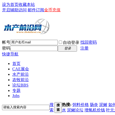
设为首页
收藏本站
开启辅助访问
邮件订阅
金币充值
帐号
找回密码
自动登录
密码
注册
登录
快捷导航
首页
CAE展会
水产前沿
农牧前沿
论坛
BBS
专题
Jobs
搜
热搜:
饲料价格
肠炎
泥鳅
如
搜
索
索
水
泥鳅论坛
增氧机价钱
叶元