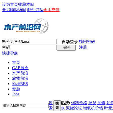
设为首页
收藏本站
开启辅助访问
邮件订阅
金币充值
帐号
找回密码
自动登录
密码
注册
登录
快捷导航
首页
CAE展会
水产前沿
农牧前沿
论坛
BBS
专题
Jobs
搜
热搜:
饲料价格
肠炎
泥鳅
如
搜
索
索
水
泥鳅论坛
增氧机价钱
叶元