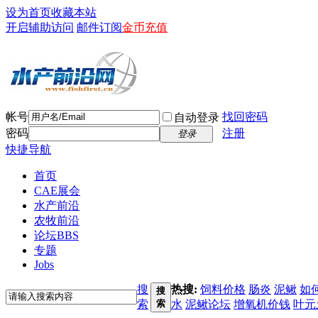
设为首页
收藏本站
开启辅助访问
邮件订阅
金币充值
帐号
找回密码
自动登录
密码
注册
登录
快捷导航
首页
CAE展会
水产前沿
农牧前沿
论坛
BBS
专题
Jobs
搜
热搜:
饲料价格
肠炎
泥鳅
如
搜
索
索
水
泥鳅论坛
增氧机价钱
叶元