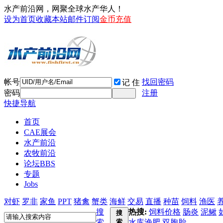
水产前沿网，网聚全球水产华人！
设为首页
收藏本站
邮件订阅
金币充值
帐号
找回密码
记 住
密码
注册
快捷导航
首页
CAE展会
水产前沿
农牧前沿
论坛
BBS
专题
Jobs
对虾
罗非
家鱼
PPT
猪禽
蟹类
海鲜
交易
直播
种苗
饲料
渔医
搜
热搜:
饲料价格
肠炎
泥鳅
搜
索
索
水库渔肥
双胞胎