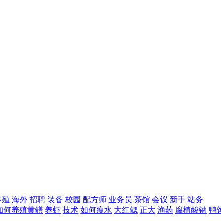
养殖
海外
招聘
装备
校园
配方师
业务员
茶馆
会议
新手
站务
如何养殖黄鳝
养虾
技术
如何瘦水
大红鳃
正大
渔药
腐植酸钠
鸭