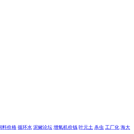
饲料价格
循环水
泥鳅论坛
增氧机价钱
叶元土
杀虫
工厂化
海大