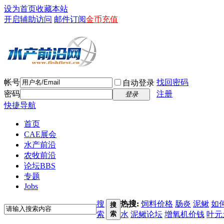
设为首页
收藏本站
开启辅助访问
邮件订阅
金币充值
帐号
找回密码
自动登录
密码
注册
登录
快捷导航
首页
CAE展会
水产前沿
农牧前沿
论坛
BBS
专题
Jobs
搜
热搜:
饲料价格
肠炎
泥鳅
如
搜
索
索
水
泥鳅论坛
增氧机价钱
叶元