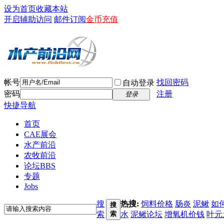
设为首页
收藏本站
开启辅助访问
邮件订阅
金币充值
帐号
找回密码
自动登录
密码
注册
登录
快捷导航
首页
CAE展会
水产前沿
农牧前沿
论坛
BBS
专题
Jobs
搜
热搜:
饲料价格
肠炎
泥鳅
如
搜
索
索
水
泥鳅论坛
增氧机价钱
叶元