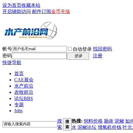
设为首页
收藏本站
开启辅助访问
邮件订阅
金币充值
帐号
找回密码
自动登录
密码
注册
登录
快捷导航
首页
CAE展会
水产前沿
农牧前沿
论坛
BBS
专题
Jobs
搜
热搜:
饲料价格
肠炎
泥鳅
如
搜
索
索
水
泥鳅论坛
增氧机价钱
叶元