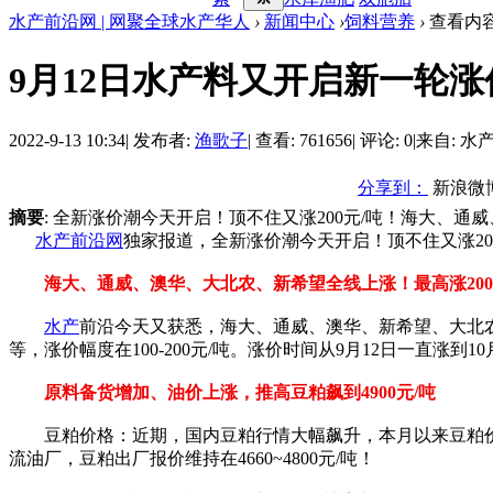
水产前沿网 | 网聚全球水产华人
›
新闻中心
›
饲料营养
›
查看内
9月12日水产料又开启新一轮
2022-9-13 10:34
|
发布者:
渔歌子
|
查看: 761656
|
评论: 0
|
来自: 水
分享到：
新浪微
摘要
: 全新涨价潮今天开启！顶不住又涨200元/吨！海大、
水产前沿网
独家报道，全新涨价潮今天开启！顶不住又涨20
海大、通威、澳华、大北农、新希望全线上涨！最高涨20
水产
前沿今天又获悉，海大、通威、澳华、新希望、大北
等，涨价幅度在100-200元/吨。涨价时间从9月12日一直涨
原料备货增加、油价上涨，推高豆粕飙到4900元/吨
豆粕价格：近期，国内豆粕行情大幅飙升，本月以来豆粕价格已经从
流油厂，豆粕出厂报价维持在4660~4800元/吨！