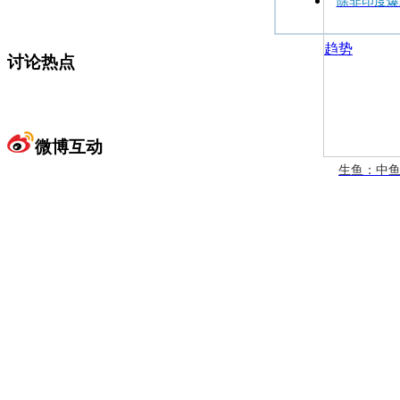
除非印度爆
讨论热点
微博互动
生鱼：中