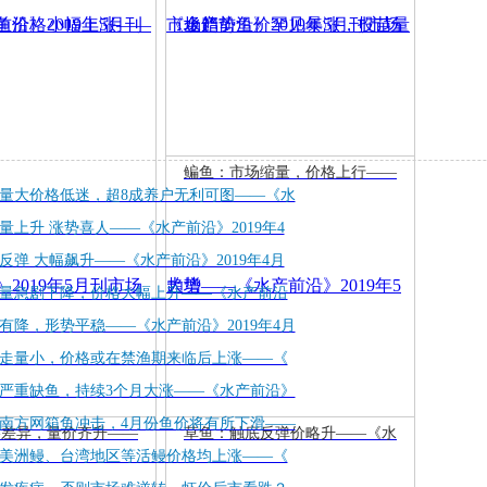
鳊鱼：市场缩量，价格上行——
量大价格低迷，超8成养户无利可图——《水
量上升 涨势喜人——《水产前沿》2019年4
反弹 大幅飙升——《水产前沿》2019年4月
量急剧下降，价格大幅上升——《水产前沿
有降，形势平稳——《水产前沿》2019年4月
走量小，价格或在禁渔期来临后上涨——《
严重缺鱼，持续3个月大涨——《水产前沿》
南方网箱鱼冲击，4月份鱼价将有所下滑——
格差异，量价齐升——
草鱼：触底反弹价略升——《水
美洲鳗、台湾地区等活鳗价格均上涨——《