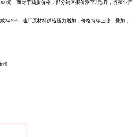
0元，而对于鸡蛋价格，部分销区报价涨至7元/斤，养殖业产
4.5%，油厂原材料供给压力增加，价格持续上涨，叠加，
全涨