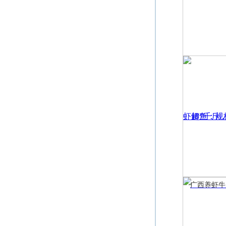
广西养虾牛