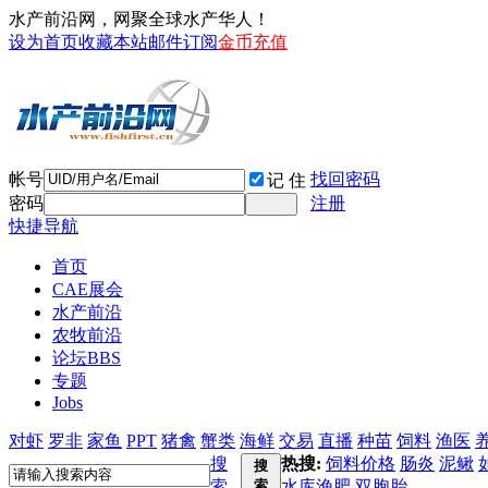
水产前沿网，网聚全球水产华人！
设为首页
收藏本站
邮件订阅
金币充值
帐号
找回密码
记 住
密码
注册
快捷导航
首页
CAE展会
水产前沿
农牧前沿
论坛
BBS
专题
Jobs
对虾
罗非
家鱼
PPT
猪禽
蟹类
海鲜
交易
直播
种苗
饲料
渔医
搜
热搜:
饲料价格
肠炎
泥鳅
搜
索
索
水库渔肥
双胞胎