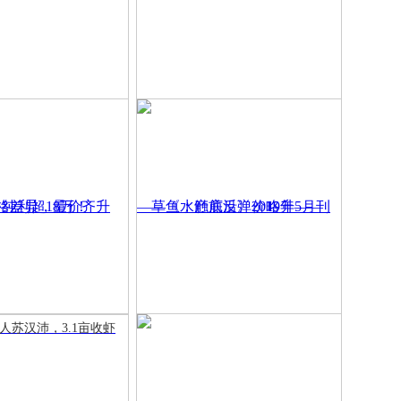
人苏汉沛，3.1亩收虾