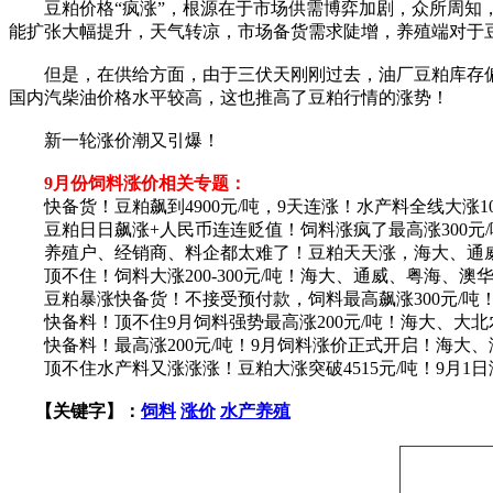
豆粕价格“疯涨”，根源在于市场供需博弈加剧，众所周知，近
能扩张大幅提升，天气转凉，市场备货需求陡增，养殖端对于
但是，在供给方面，由于三伏天刚刚过去，油厂豆粕库存偏少
国内汽柴油价格水平较高，这也推高了豆粕行情的涨势！
新一轮涨价潮又引爆！
9月份饲料涨价相关专题：
快备货！豆粕飙到4900元/吨，9天连涨！水产料全线大涨100-
豆粕日日飙涨+人民币连连贬值！饲料涨疯了最高涨300元/
养殖户、经销商、料企都太难了！豆粕天天涨，海大、通威、
顶不住！饲料大涨200-300元/吨！海大、通威、粤海、澳华
豆粕暴涨快备货！不接受预付款，饲料最高飙涨300元/吨！
快备料！顶不住9月饲料强势最高涨200元/吨！海大、大北农、
快备料！最高涨200元/吨！9月饲料涨价正式开启！海大、
顶不住水产料又涨涨涨！豆粕大涨突破4515元/吨！9月1日海
【关键字】：
饲料
涨价
水产养殖