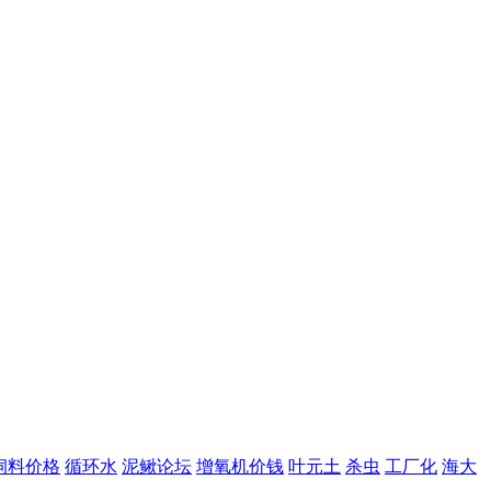
饲料价格
循环水
泥鳅论坛
增氧机价钱
叶元土
杀虫
工厂化
海大