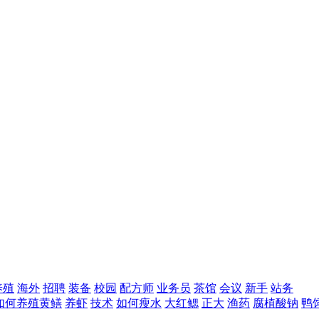
养殖
海外
招聘
装备
校园
配方师
业务员
茶馆
会议
新手
站务
如何养殖黄鳝
养虾
技术
如何瘦水
大红鳃
正大
渔药
腐植酸钠
鸭