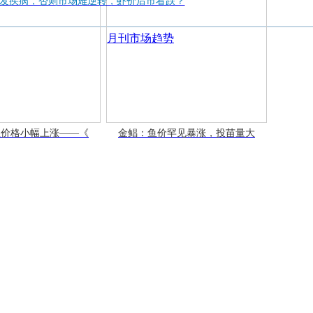
发疾病，否则市场难逆转，虾价后市看跌？
鱼价格小幅上涨——《
金鲳：鱼价罕见暴涨，投苗量大