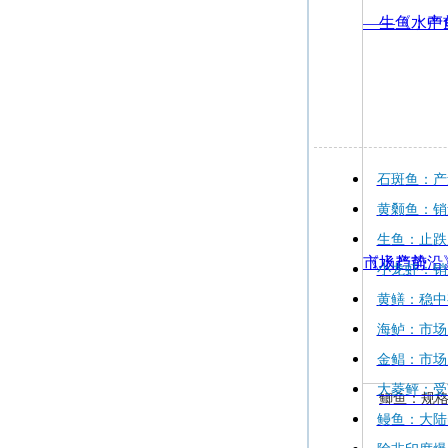
石斑鱼：产
黄颡鱼：销
生鱼：止跌
小龙虾：销
黄鳝：稳中
海鲈：市场
金鲳：市场
大菱鲆：受
鲫鱼：规
鳗鱼：大陆