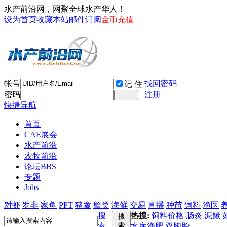
水产前沿网，网聚全球水产华人！
设为首页
收藏本站
邮件订阅
金币充值
帐号
找回密码
记 住
密码
注册
快捷导航
首页
CAE展会
水产前沿
农牧前沿
论坛
BBS
专题
Jobs
对虾
罗非
家鱼
PPT
猪禽
蟹类
海鲜
交易
直播
种苗
饲料
渔医
搜
热搜:
饲料价格
肠炎
泥鳅
搜
索
索
水库渔肥
双胞胎