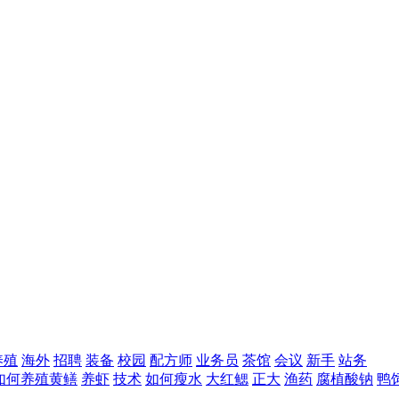
养殖
海外
招聘
装备
校园
配方师
业务员
茶馆
会议
新手
站务
如何养殖黄鳝
养虾
技术
如何瘦水
大红鳃
正大
渔药
腐植酸钠
鸭