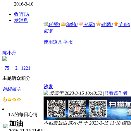
2016-3-10
收听TA
发消息
转播
0
淘帖
0
分享
0
收藏
0
支持
0
回复
使用道具
举报
陈小丹
75
2
1221
主题
听众
积分
沙发
超级版主
发表于 2023-3-15 10:43:52
|
只看该作者
TA的每日心情
加油
本帖最后由 陈小丹 于 2023-3-15 11:18 编辑
2016-11-15 11:05