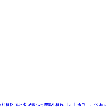
饲料价格
循环水
泥鳅论坛
增氧机价钱
叶元土
杀虫
工厂化
海大