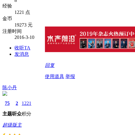
8
经验
1221 点
金币
19273 元
注册时间
2016-3-10
收听TA
发消息
回复
使用道具
举报
陈小丹
75
2
1221
主题
听众
积分
超级版主