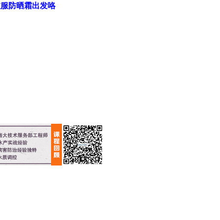
衣服防晒霜出发咯