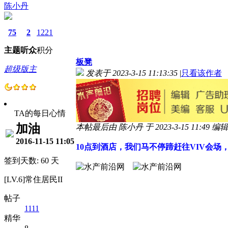
陈小丹
75
2
1221
主题
听众
积分
板凳
超级版主
发表于 2023-3-15 11:13:35
|
只看该作者
TA的每日心情
加油
本帖最后由 陈小丹 于 2023-3-15 11:49 编辑
2016-11-15 11:05
10点到酒店，我们马不停蹄赶往VIV会
签到天数: 60 天
[LV.6]常住居民II
帖子
1111
精华