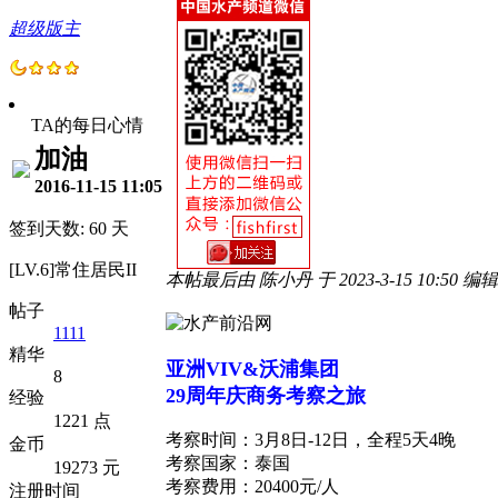
超级版主
TA的每日心情
加油
2016-11-15 11:05
签到天数: 60 天
[LV.6]常住居民II
本帖最后由 陈小丹 于 2023-3-15 10:50 编辑
帖子
1111
精华
亚洲VIV&沃浦集团
8
29
周年庆
商务考察之旅
经验
1221 点
考察时间：3月8日-12日，全程5天4晚
金币
考察国家：泰国
19273 元
考察费用：20400元/人
注册时间