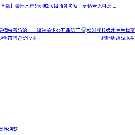
直播】泰国水产5天4晚顶级商务考察，更适合原料及 ...
鱼苗培育阶段主
精晰版超级水生生
倒序浏览