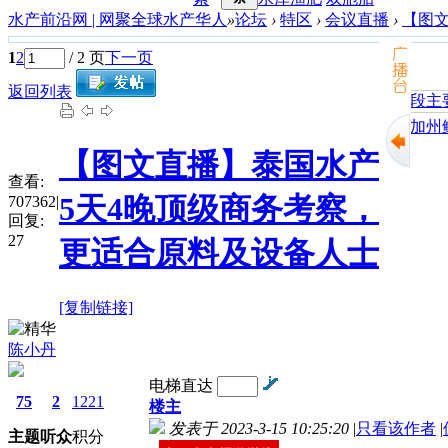
水产前沿网 | 网聚全球水产华人
»
论坛
›
特区
›
会议直播
›
【图文
1
2
/ 2 页
下一页
返回列表
加州鲈
【图文直播】泰国水产
查看:
5天4晚顶级商务考察，
707362
|
回复:
27
更适合原料及设备人士
[复制链接]
陈小丹
电梯直达
75
2
1221
楼主
发表于 2023-3-15 10:25:20
|
只看该作者
|
主题
听众
积分