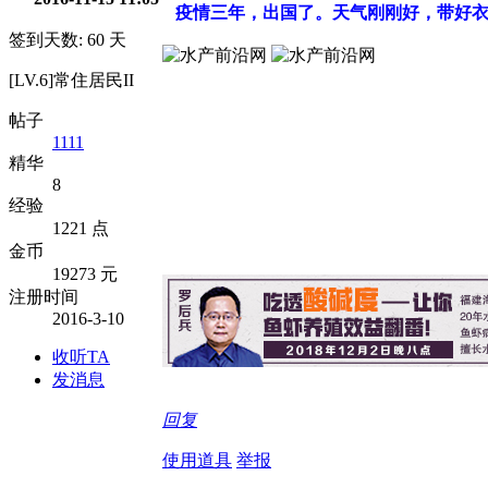
疫情三年，出国了。天气刚刚好，带好
签到天数: 60 天
[LV.6]常住居民II
帖子
1111
精华
8
经验
1221 点
金币
19273 元
注册时间
2016-3-10
收听TA
发消息
回复
使用道具
举报