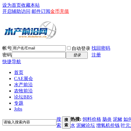
设为首页
收藏本站
开启辅助访问
邮件订阅
金币充值
帐号
找回密码
自动登录
密码
注册
登录
快捷导航
首页
CAE展会
水产前沿
农牧前沿
论坛
BBS
专题
Jobs
搜
热搜:
饲料价格
肠炎
泥鳅
如
搜
索
索
水
泥鳅论坛
增氧机价钱
叶元