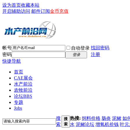
设为首页
收藏本站
开启辅助访问
邮件订阅
金币充值
帐号
找回密码
自动登录
密码
注册
登录
快捷导航
首页
CAE展会
水产前沿
农牧前沿
论坛
BBS
专题
Jobs
搜
热搜:
饲料价格
肠炎
泥鳅
如
搜
索
索
水
泥鳅论坛
增氧机价钱
叶元