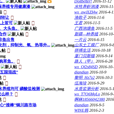
速。
Doitbetter!
2016-11-12
保养殖专用健康漆
水性养虾池漆
2016-11
wx_qwiXZI4w
2016-4-1
塘转让
渔歌子
2016-11-6
以上皆可
王君
2016-11-5
、大头鱼。
广西池塘鱼
2016-11-5
合作
新疆—种养殖
2016-10
非鱼出售
一片云
2016-6-15
剂，抑制光、氧、热等外...
山东土工膜厂
2016-9-
拼搏生活
2016-10-18
厦门贝斯猫
2016-9-14
收购草鱼。
路人（甲）
2016-6-28
wx_Of2s84SD
2016-10-
五国混战”
diandian
2016-10-9
黎明_Hz7z2
2016-10-3
伍海珍
2016-9-29
水养殖均可 磷酸盐检测
水质监测分析
2016-5-
怎么样？
wx_T7O6MgLo
2016-9
啊林18566042380
2016
心“接棒”铜川路市场
diandian
2016-9-5
WINE韩
2016-2-3