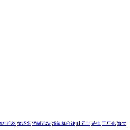
饲料价格
循环水
泥鳅论坛
增氧机价钱
叶元土
杀虫
工厂化
海大