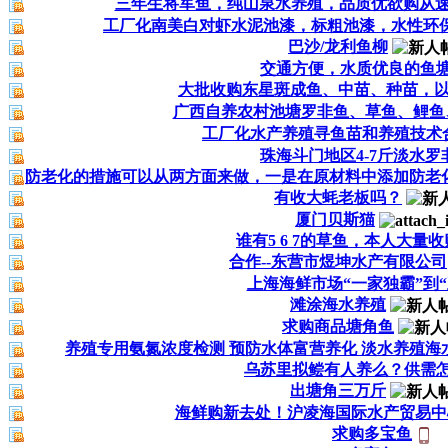
三年生将军鱼，纯山泉水养殖，品质优欲购从
工厂化南美白对虾水泥池漆，标粗池漆，水性环
巴沙/龙利鱼柳
交通方便，水质优良的鱼
大批收购东星斑成鱼、中苗、种苗，
广西自养农村池塘罗非鱼、草鱼、鲤鱼
工厂化水产养殖寻鱼苗和养殖技术
珠海斗门地区4-7斤淡水罗
防老化的措施可以从两方面来做，一是在原材料中添加防老化
有收大蚝老板吗？
厦门贝斯猫
谁有5 6 7的草鱼，本人大量
合作--东营市煜坤水产有限公司
上海海鲜市场“一家独霸”到“
滩涂海水养殖
求购商品塘角鱼
养殖专用氨氮浓度检测 预防水体富营养化 淡水养殖海
乌苏里拟鲿有人养么？供需
出塘角三万斤
海鲜购新去处！沪凌海国际水产贸易中
求购多宝鱼