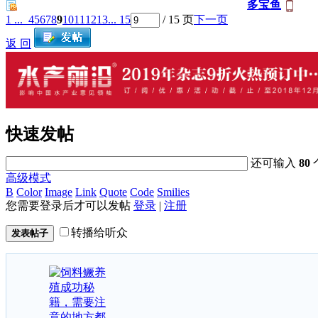
多宝鱼
1 ...
4
5
6
7
8
9
10
11
12
13
... 15
/ 15 页
下一页
返 回
快速发帖
还可输入
80
高级模式
B
Color
Image
Link
Quote
Code
Smilies
您需要登录后才可以发帖
登录
|
注册
转播给听众
发表帖子