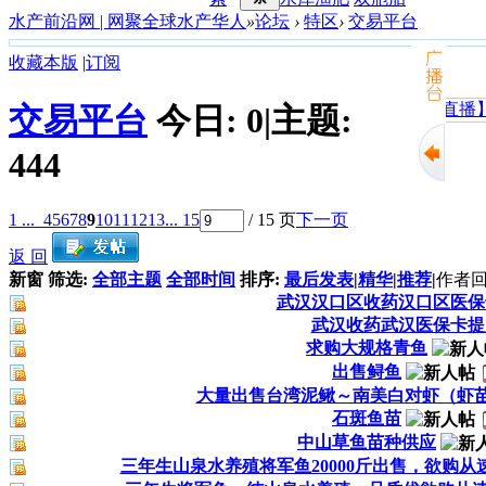
水产前沿网 | 网聚全球水产华人
»
论坛
›
特区
›
交易平台
收藏本版
|
订阅
交易平台
今日:
0
|
主题:
江门旺海饲料
444
1 ...
4
5
6
7
8
9
10
11
12
13
... 15
/ 15 页
下一页
返 回
新窗
筛选:
全部主题
全部时间
排序:
最后发表
|
精华
|
推荐
|
作者
回
武汉汉口区收药汉口区医保
武汉收药武汉医保卡提
求购大规格青鱼
出售鲟鱼
大量出售台湾泥鳅～南美白对虾（虾
石斑鱼苗
中山草鱼苗种供应
三年生山泉水养殖将军鱼20000斤出售，欲购从