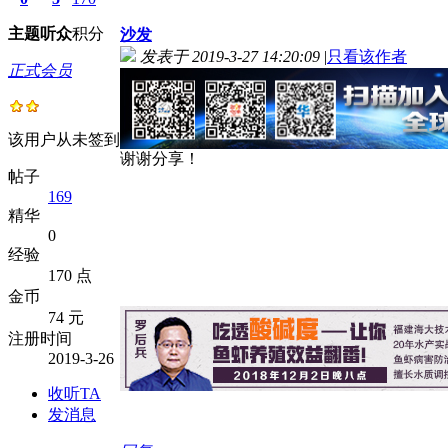
主题
听众
积分
沙发
发表于 2019-3-27 14:20:09
|
只看该作者
正式会员
该用户从未签到
谢谢分享！
帖子
169
精华
0
经验
170 点
金币
74 元
注册时间
2019-3-26
收听TA
发消息