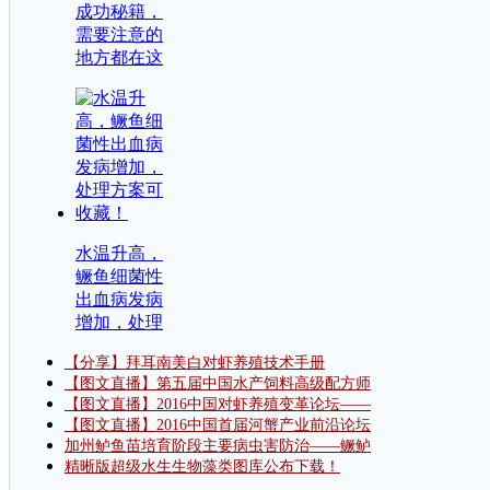
成功秘籍，
需要注意的
地方都在这
水温升高，
鳜鱼细菌性
出血病发病
增加，处理
【分享】拜耳南美白对虾养殖技术手册
【图文直播】第五届中国水产饲料高级配方师
【图文直播】2016中国对虾养殖变革论坛——
【图文直播】2016中国首届河蟹产业前沿论坛
加州鲈鱼苗培育阶段主要病虫害防治——鳜鲈
精晰版超级水生生物藻类图库公布下载！