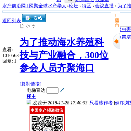
水产前沿网 | 网聚全球水产华人
»
论坛
›
特区
›
会议直播
›
为了推
返回列表
加州鲈鱼苗培育
为了推动海水养殖科
查看:
技与产业融合，300位
1010568
|
回复:
1
参会人员齐聚海口
[复制链接]
电梯直达
楼主
发表于 2018-11-28 17:40:03
|
只看该作者
|
倒序浏