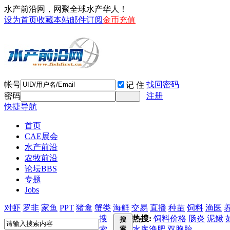
水产前沿网，网聚全球水产华人！
设为首页
收藏本站
邮件订阅
金币充值
帐号
找回密码
记 住
密码
注册
快捷导航
首页
CAE展会
水产前沿
农牧前沿
论坛
BBS
专题
Jobs
对虾
罗非
家鱼
PPT
猪禽
蟹类
海鲜
交易
直播
种苗
饲料
渔医
搜
热搜:
饲料价格
肠炎
泥鳅
搜
索
索
水库渔肥
双胞胎