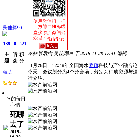
吴佳辉99
139
0
521
本帖最后由 吴佳辉99 于 2018-11-28 17:41 编辑
主
听
积
题
众
分
11
月
日，“
年全国海水
养殖
科技与产业融合论
28
2018
今天，会议划分为
4
个分会场，分别为种质资源与
版主
行介绍。
TA的每日
心情
死哪
去了
2019-