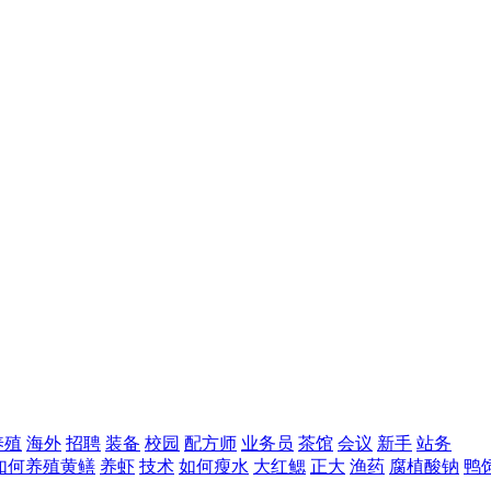
养殖
海外
招聘
装备
校园
配方师
业务员
茶馆
会议
新手
站务
如何养殖黄鳝
养虾
技术
如何瘦水
大红鳃
正大
渔药
腐植酸钠
鸭