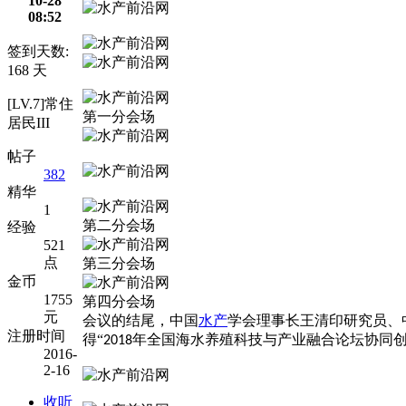
10-28
08:52
签到天数:
168 天
[LV.7]常住
第一分会场
居民III
帖子
382
精华
1
第二分会场
经验
521
点
第三分会场
金币
1755
第四分会场
元
会议的结尾，中国
水产
学会理事长王清印研究员、
注册时间
得
“
年全国海水养殖科技与产业融合论坛协同创
2018
2016-
2-16
收听