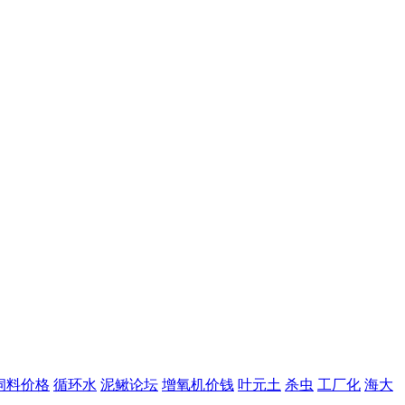
饲料价格
循环水
泥鳅论坛
增氧机价钱
叶元土
杀虫
工厂化
海大