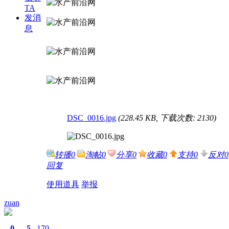
TA
发消
息
DSC_0016.jpg
(228.45 KB, 下载次数: 2130)
转播
0
淘帖
0
分享
0
收藏
0
支持
0
反对
0
回复
使用道具
举报
zuan
0
5
170