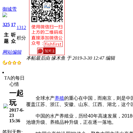
御城雪
325
17
1312
主
听
积分
题
众
网站编辑
本帖最后由 缘木鱼 于 2019-3-30 12:47 编辑
TA的每日
心情
一起
全球水产
养殖
的重心在中国，而南京，则是中
玩
覆盖江苏、浙江、安徽、山东、江西、湖北，这个
2017-6-
23
中国的水产养殖业，历经40年高速发展，201
15:36
池塘升级、养殖品种升级，正在逐一落地。
签到天数: