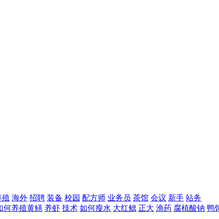
养殖
海外
招聘
装备
校园
配方师
业务员
茶馆
会议
新手
站务
如何养殖黄鳝
养虾
技术
如何瘦水
大红鳃
正大
渔药
腐植酸钠
鸭