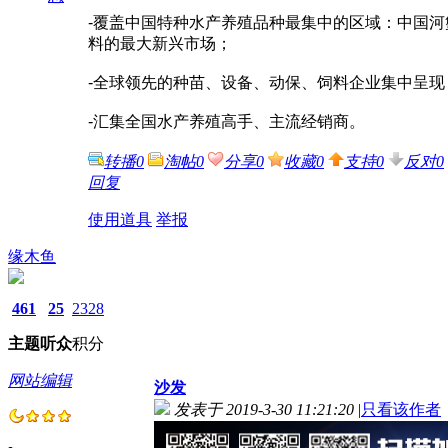
-覆盖中国特种水产养殖品种最集中的区域：中国河
料的最大新兴市场；
-全球领先的种苗、设备、动保、饲料企业集中呈现
-汇集全国水产养殖高手、主流经销商。
转播
0
淘帖
0
分享
0
收藏
0
支持
0
反对
0
回复
使用道具
举报
缘木鱼
461
25
2328
主题
听众
积分
网站编辑
沙发
发表于 2019-3-30 11:21:20
|
只看该作者