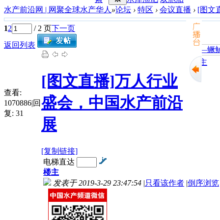
水产前沿网 | 网聚全球水产华人
»
论坛
›
特区
›
会议直播
›
[图文
1
2
/ 2 页
下一页
返回列表
加州鲈鱼苗培育阶段主
[图文直播]万人行业
查看:
盛会，中国水产前沿
1070886
|
回
复:
31
展
[复制链接]
电梯直达
楼主
发表于 2019-3-29 23:47:54
|
只看该作者
|
倒序浏览