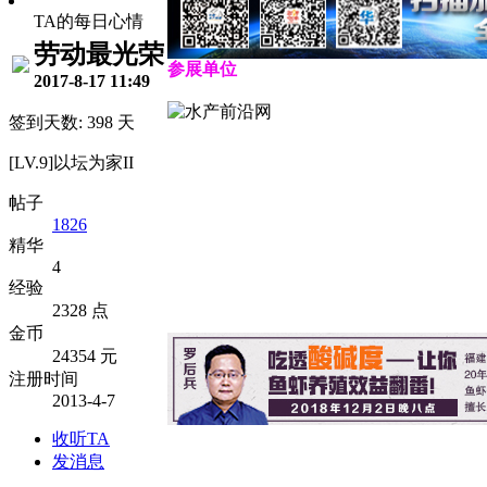
TA的每日心情
劳动最光荣
参展单位
2017-8-17 11:49
签到天数: 398 天
[LV.9]以坛为家II
帖子
1826
精华
4
经验
2328 点
金币
24354 元
注册时间
2013-4-7
收听TA
发消息