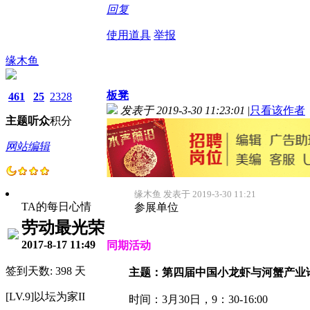
回复
使用道具
举报
缘木鱼
板凳
461
25
2328
发表于 2019-3-30 11:23:01
|
只看该作者
主题
听众
积分
网站编辑
缘木鱼 发表于 2019-3-30 11:21
TA的每日心情
参展单位
劳动最光荣
2017-8-17 11:49
同期活动
签到天数: 398 天
主题：第四届中国小龙虾与河蟹产业
[LV.9]以坛为家II
时间：3月30日，9：30-16:00