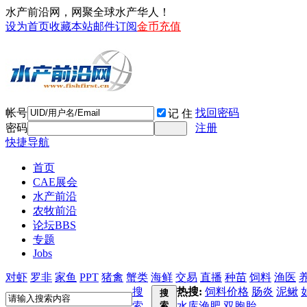
水产前沿网，网聚全球水产华人！
设为首页
收藏本站
邮件订阅
金币充值
帐号
找回密码
记 住
密码
注册
快捷导航
首页
CAE展会
水产前沿
农牧前沿
论坛
BBS
专题
Jobs
对虾
罗非
家鱼
PPT
猪禽
蟹类
海鲜
交易
直播
种苗
饲料
渔医
搜
热搜:
饲料价格
肠炎
泥鳅
搜
索
索
水库渔肥
双胞胎