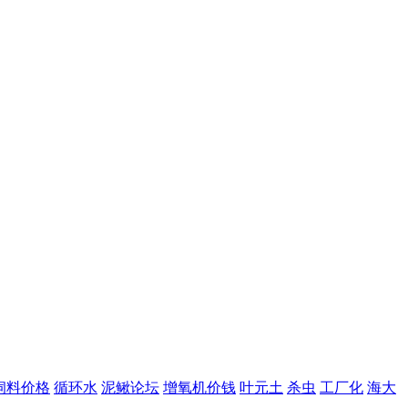
饲料价格
循环水
泥鳅论坛
增氧机价钱
叶元土
杀虫
工厂化
海大