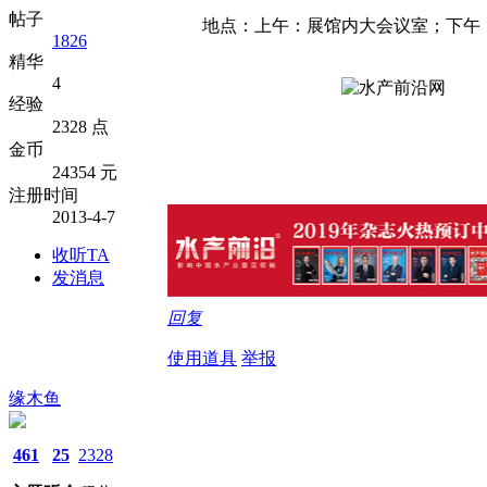
帖子
地点：上午：展馆内大会议室；下午
1826
精华
4
经验
2328 点
金币
24354 元
注册时间
2013-4-7
收听TA
发消息
回复
使用道具
举报
缘木鱼
461
25
2328