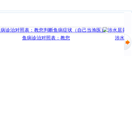
鱼病诊治对照表：教您
涉水居养鱼