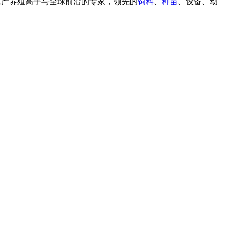
产养殖高手与全球前沿的专家，领先的
饲料
、
种苗
、设备、动