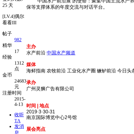
“中国水产前沿展”的使命：聚集中国主流水产养
25 天
保等支撑体系的年度交流与对话平台。
[LV.4]偶尔
看看III
帖子
982
精华
主办
17
水产前沿
中国水产频道
经验
1312
媒体
点
海鲜指南 农牧前沿 工业化水产圈 鳜鲈前沿 今日头
金币
24683
承办
元
广州灵狮广告有限公司
注册时间
2015-
4-13
时间 | 地点
2019·3·30-31
收听
南京国际博览中心2号馆
TA
发消
展会亮点
息