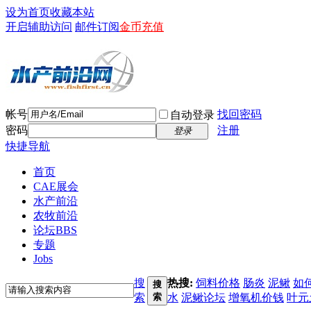
设为首页
收藏本站
开启辅助访问
邮件订阅
金币充值
帐号
找回密码
自动登录
密码
注册
登录
快捷导航
首页
CAE展会
水产前沿
农牧前沿
论坛
BBS
专题
Jobs
搜
热搜:
饲料价格
肠炎
泥鳅
如
搜
索
索
水
泥鳅论坛
增氧机价钱
叶元