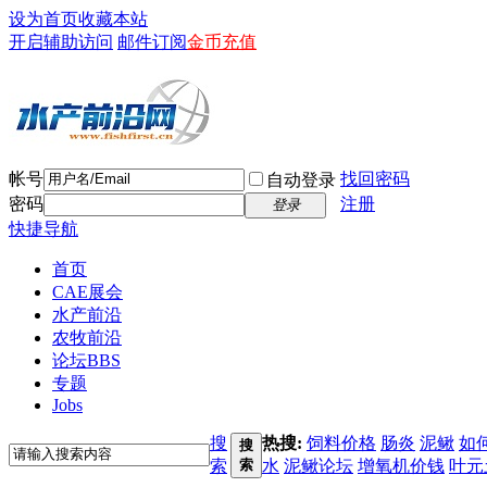
设为首页
收藏本站
开启辅助访问
邮件订阅
金币充值
帐号
找回密码
自动登录
密码
注册
登录
快捷导航
首页
CAE展会
水产前沿
农牧前沿
论坛
BBS
专题
Jobs
搜
热搜:
饲料价格
肠炎
泥鳅
如
搜
索
索
水
泥鳅论坛
增氧机价钱
叶元