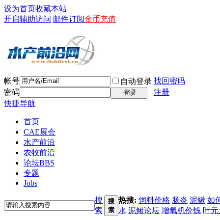
设为首页
收藏本站
开启辅助访问
邮件订阅
金币充值
帐号
找回密码
自动登录
密码
注册
登录
快捷导航
首页
CAE展会
水产前沿
农牧前沿
论坛
BBS
专题
Jobs
搜
热搜:
饲料价格
肠炎
泥鳅
如
搜
索
索
水
泥鳅论坛
增氧机价钱
叶元