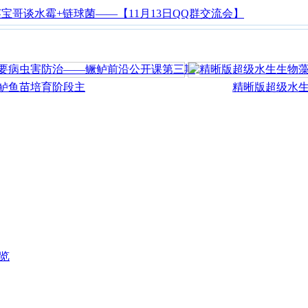
宝哥谈水霉+链球菌——【11月13日QQ群交流会】
鱼苗培育阶段主
精晰版超级水生生
览