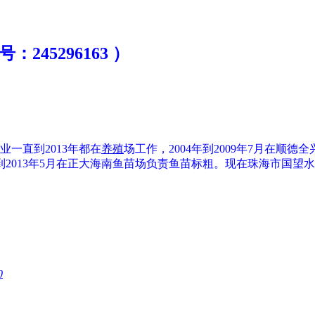
245296163 ）
业一直到
2013
年都在
养殖
场工作，
2004
年到
2009
年
7
月在顺德全
到
2013
年
5
月在正大海南鱼苗场负责鱼苗标粗。现在
珠海市国望水
0