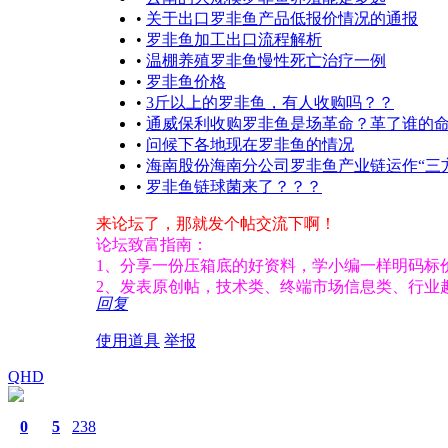
•
关于出口罗非鱼产品低报价情况的通报
•
罗非鱼加工出口流程解析
•
温棚养殖罗非鱼慢性死亡治疗一例
•
罗非鱼价格
•
3斤以上的罗非鱼，有人收购吗？？
•
通威保利收购罗非鱼是场革命？革了谁的
•
问候下各地现在罗非鱼的情况
•
海南股份海南分公司罗非鱼产业链运作“三
•
罗非鱼链球菌来了？？？
来论坛了，那就发个帖交流下啊！
论坛致富指南：
1、分享一份压箱底的好资料，学小编一样明码标
2、发表原创帖，技术类、终端市场信息类、行业
回复
使用道具
举报
QHD
0
5
238