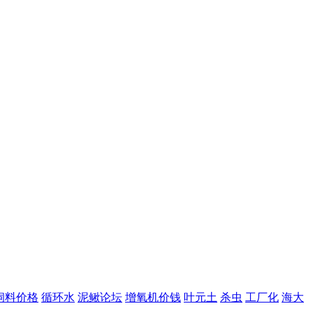
饲料价格
循环水
泥鳅论坛
增氧机价钱
叶元土
杀虫
工厂化
海大