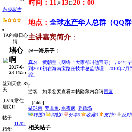
时间：
11
13
20：00
月
日
超级版主
地点：
全球
水产
华人总群（QQ群号：
TA的每日心
主讲嘉宾简介
：
情
堵心
@一海乐子：
啊
真名：
黄朝莹
（网络上大家都叫他宝哥），
04
年毕
2017-6-
到
2010
初在海南宝路任技术总监助理，
2010
年
7
月
23 14:55
踪。
签到天数: 85
[
天
游客，如果您要查看本帖隐藏内容请
回复
[LV.6]常住
[/hide]
居民II
链球菌
,
罗非鱼
,
水霉病
,
养殖场
转播
0
淘帖
0
分享
0
收藏
3
支持
9
反对
帖子
11202
相关帖子
精华