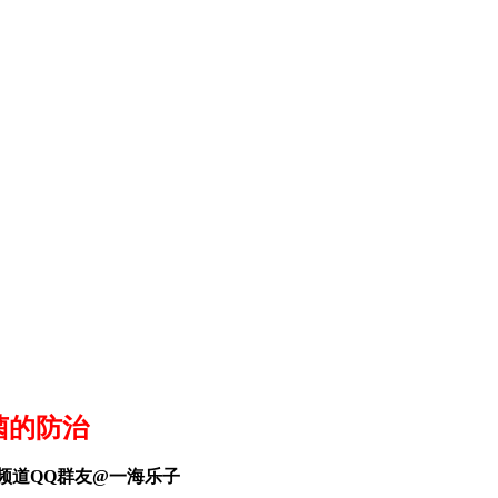
菌的防治
频道QQ
群友
@一海乐子