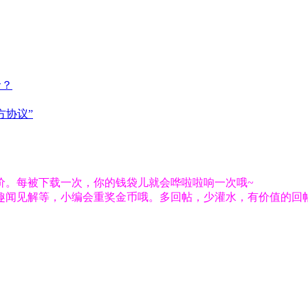
命？
方协议”
价。每被下载一次，你的钱袋儿就会哗啦啦响一次哦~
趣闻见解等，小编会重奖金币哦。多回帖，少灌水，有价值的回