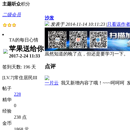
主题
听众
积分
二级会员
沙发
发表于 2014-11-14 10:11:23
|
只看该作
TA的每日心情
苹果送给你
虽然知道的晚了点，但还是要学习一下。
2017-2-24 11:33
点评
签到天数: 196 天
[LV.7]常住居民III
一片云
我又新增内容了哦！~~~呵呵呵
发
帖子
228
精华
0
经验
238 点
金币
1868 元