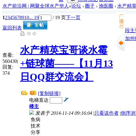
水产前沿网 | 网聚全球水产华人
»
论坛
›
圈子
›
渔医圈
›
水产精英
1
2
3
4
5
6
7
8
9
10
... 19
/ 19 页
下一页
返回列表
加州鲈
水产精英宝哥谈水霉
查看:
+链球菌——【11月13
560430
|
回复:
374
日QQ群交流会】
[复制链接]
电梯直达
楼主
发表于 2014-11-14 09:16:04
|
只看该作者
|
倒序浏
鱼病
技术
分享