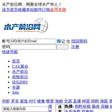
水产前沿网，网聚全球水产华人！
设为首页
收藏本站
邮件订阅
金币充值
帐号
找回密码
记 住
密码
注册
快捷导航
首页
CAE展会
水产前沿
农牧前沿
论坛
BBS
专题
Jobs
对虾
罗非
家鱼
PPT
猪禽
蟹类
海鲜
交易
直播
种苗
饲料
渔医
搜
热搜:
饲料价格
肠炎
泥鳅
搜
索
索
水库渔肥
双胞胎