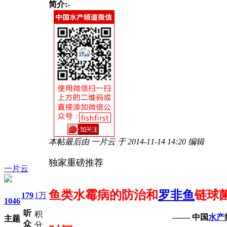
简介:
-
本帖最后由 一片云 于 2014-11-14 14:20 编辑
独家重磅推荐
一片云
鱼类水霉病的防治和
罗非鱼
链球
179
1万
1046
听
积
-------
中国
水产
主题
众
分