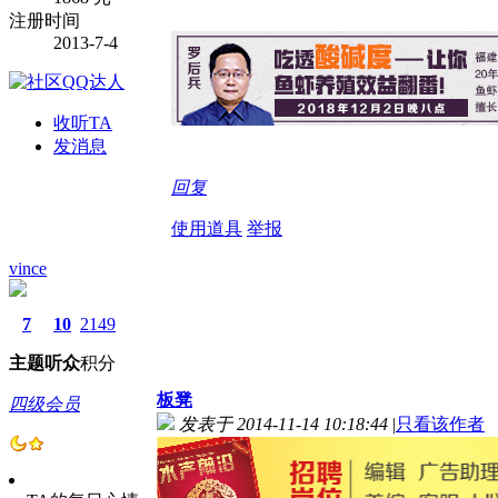
注册时间
2013-7-4
收听TA
发消息
回复
使用道具
举报
vince
7
10
2149
主题
听众
积分
板凳
四级会员
发表于 2014-11-14 10:18:44
|
只看该作者