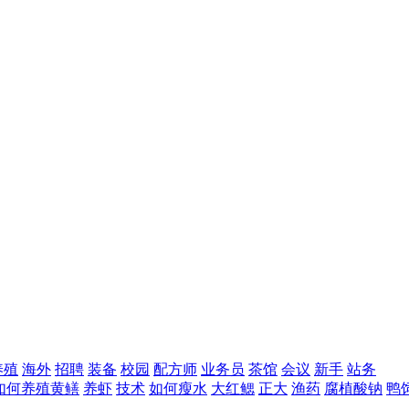
养殖
海外
招聘
装备
校园
配方师
业务员
茶馆
会议
新手
站务
如何养殖黄鳝
养虾
技术
如何瘦水
大红鳃
正大
渔药
腐植酸钠
鸭