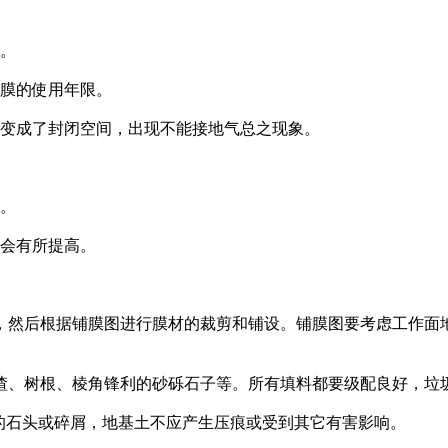
大。
响膜的使用年限。
又变成了封闭空间，出现不能接地气总之现象。
泥。
也会有所提高。
然后根据铺膜图进行膜材的裁剪和铺设。铺膜图要考虑工作面地
、树根、棱角锋利的砂砾石子等。所有填料都要级配良好，垃
的石头或碎屑，地基土不应产生压痕或受到其它有害影响。