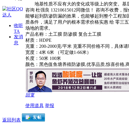
地基性质不应有大的变化或等级上的突变。基层
咨询 杜强良 13210615012同微信！ 咨
能够起到防渗防漏的效果，也能够起到整个工程加
质条件，满足了用户的根本需求价格实惠 给 零三
收听
场地的需求。
TA
产品名称：土工膜 防渗膜 复合土工膜
发消
材质：HDPE
息
克重：200-2000克/平米 克重不同价格不同，具体
宽度：4米 6米 （可定做1-66米）
长度：50米 100米
颜色：黑色值鱼塘养殖防渗膜,优享品质,惊喜价格,
回复
使用道具
举报
返回列表