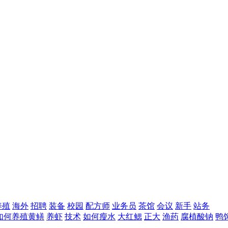
养殖
海外
招聘
装备
校园
配方师
业务员
茶馆
会议
新手
站务
如何养殖黄鳝
养虾
技术
如何瘦水
大红鳃
正大
渔药
腐植酸钠
鸭