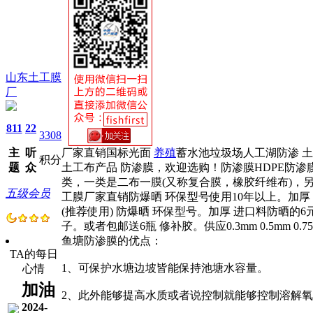
山东土工膜
厂
811
22
3308
主
听
厂家直销国标光面
养殖
蓄水池垃圾场人工湖防渗 
积分
题
众
土工布产品 防渗膜，欢迎选购！防渗膜HDPE防渗膜规
类，一类是二布一膜(又称复合膜，橡胶纤维布)，另一类
五级会员
工膜厂家直销防爆晒 环保型号使用10年以上。加厚 
(推荐使用) 防爆晒 环保型号。加厚 进口料防晒的
子。或者包邮送6瓶 修补胶。供应0.3mm 0.5mm 0.75
鱼塘防渗膜的优点：
TA的每日
1、可保护水塘边坡皆能保持池塘水容量。
心情
加油
2、此外能够提高水质或者说控制就能够控制溶解
2024-