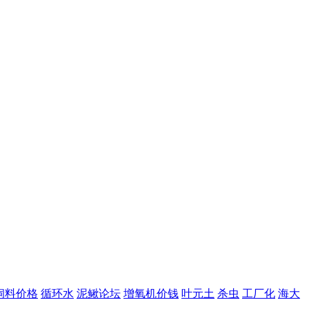
饲料价格
循环水
泥鳅论坛
增氧机价钱
叶元土
杀虫
工厂化
海大