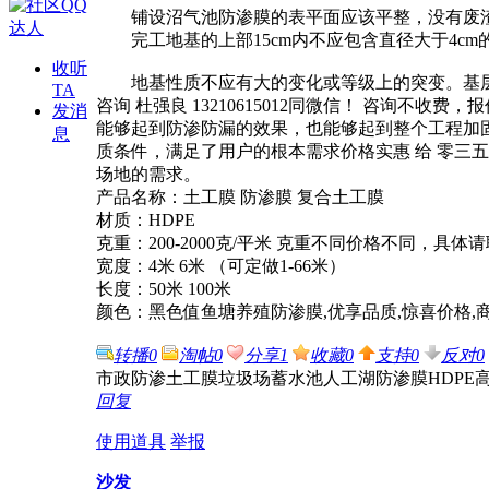
铺设沼气池防渗膜的表平面应该平整，没有废渣
完工地基的上部15cm内不应包含直径大于4cm
收听
地基性质不应有大的变化或等级上的突变。基层
TA
咨询 杜强良 13210615012同微信！ 咨
发消
能够起到防渗防漏的效果，也能够起到整个工程加
息
质条件，满足了用户的根本需求价格实惠 给 零三
场地的需求。
产品名称：土工膜 防渗膜 复合土工膜
材质：HDPE
克重：200-2000克/平米 克重不同价格不同，具体
宽度：4米 6米 （可定做1-66米）
长度：50米 100米
颜色：黑色值鱼塘养殖防渗膜,优享品质,惊喜价格,
转播
0
淘帖
0
分享
1
收藏
0
支持
0
反对
0
市政防渗土工膜垃圾场蓄水池人工湖防渗膜HDPE
回复
使用道具
举报
沙发