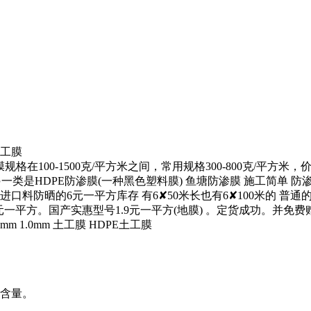
土工膜
格在100-1500克/平方米之间，常用规格300-800克/平
是HDPE防渗膜(一种黑色塑料膜) 鱼塘防渗膜 施工简单 防渗效果好
进口料防晒的6元一平方库存 有6✘50米长也有6✘100米的 普通
6元一平方。国产实惠型号1.9元一平方(地膜) 。定货成功。并免
mm 1.0mm 土工膜 HDPE土工膜
氧含量。