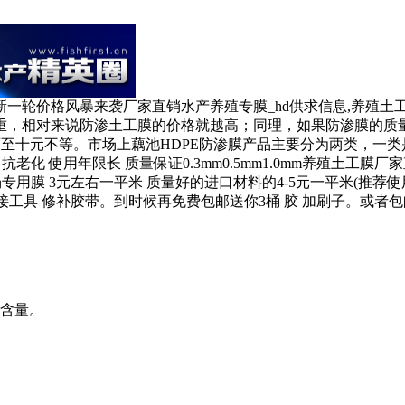
一轮价格风暴来袭厂家直销水产养殖专膜_hd供求信息,养殖
相对来说防渗土工膜的价格就越高；同理，如果防渗膜的质量越好，
格由两至十元不等。市场上藕池HDPE防渗膜产品主要分为两类，一
抗老化 使用年限长 质量保证0.3mm0.5mm1.0mm养殖土工
殖场专用膜 3元左右一平米 质量好的进口材料的4-5元一平米(推荐
具 修补胶带。到时候再免费包邮送你3桶 胶 加刷子。或者包邮送6瓶 修补
氧含量。