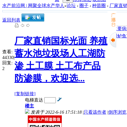
水产前沿网 | 网聚全球水产华人
»
论坛
›
圈子
›
种苗圈
›
厂家直销
返回列表
加州鲈鱼苗
厂家直销国标光面 养殖
蓄水池垃圾场人工湖防
查看:
44330
|
回复:
渗 土工膜 土工布产品
2
防渗膜，欢迎选...
[复制链接]
电梯直达
楼主
发表于 2022-6-16 17:51:18
|
只看该作者
|
倒序浏览