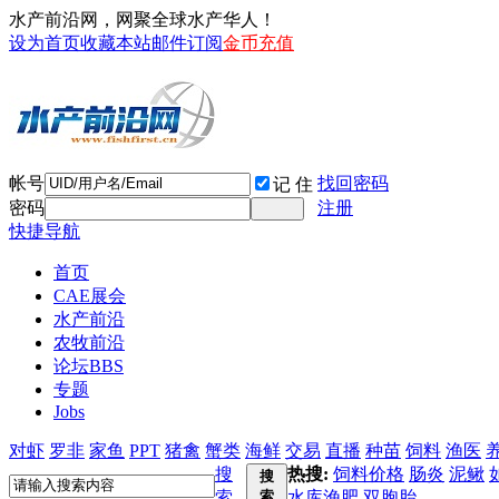
水产前沿网，网聚全球水产华人！
设为首页
收藏本站
邮件订阅
金币充值
帐号
找回密码
记 住
密码
注册
快捷导航
首页
CAE展会
水产前沿
农牧前沿
论坛
BBS
专题
Jobs
对虾
罗非
家鱼
PPT
猪禽
蟹类
海鲜
交易
直播
种苗
饲料
渔医
搜
热搜:
饲料价格
肠炎
泥鳅
搜
索
索
水库渔肥
双胞胎