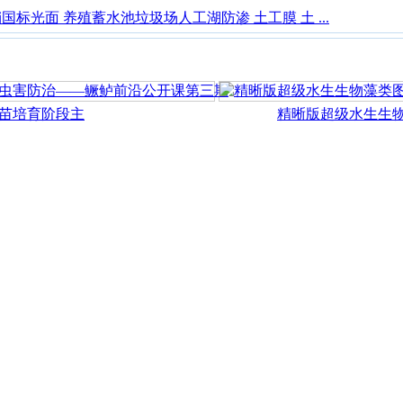
国标光面 养殖蓄水池垃圾场人工湖防渗 土工膜 土 ...
培育阶段主
精晰版超级水生生物藻