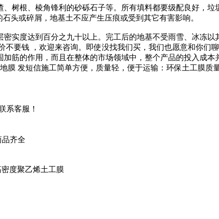
、树根、棱角锋利的砂砾石子等。所有填料都要级配良好，垃
的石头或碎屑，地基土不应产生压痕或受到其它有害影响。
密实度达到百分之九十以上。完工后的地基不受雨雪、冰冻以其
询不收费，报价不要钱 ，欢迎来咨询。即使没找我们买，我们也愿意和
固加筋的作用，而且在整体的市场领域中，整个产品的投入成本
五地膜 发短信施工简单方便，质量轻，便于运输：环保土工膜
请联系客服！
商品齐全
高密度聚乙烯土工膜