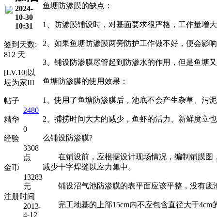
鱼塘防渗膜的缺点：
2024-
10-30
1、防渗膜铺设时，对基面要求很严格，工作量增
10:31
2、如果鱼塘防渗膜两旁防护工作做不好，便会影
签到天数:
812 天
3、铺设防渗膜尽管起到防渗水的作用，但是鱼塘
[LV.10]以
鱼塘防渗膜的使用效果：
坛为家III
1、使用了鱼塘防渗膜后，池底不会产生杂草、污
帖子
2480
2、捕捞时间大大的减少，鱼虾的活力、新鲜度立
精华
0
么铺设防渗膜?
经验
3308
在铺设前，应根据设计现场情况，编制铺膜图，
点
减少十字焊缝以应力集中。
金币
13283
铺设沼气池防渗膜的表平面应该平整，没有废渣
元
注册时间
完工地基的上部15cm内不应包含直径大于4cm
2013-
4-12