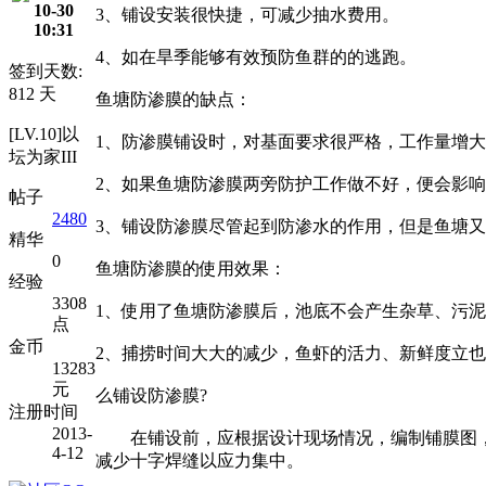
10-30
3、铺设安装很快捷，可减少抽水费用。
10:31
4、如在旱季能够有效预防鱼群的的逃跑。
签到天数:
812 天
鱼塘防渗膜的缺点：
[LV.10]以
1、防渗膜铺设时，对基面要求很严格，工作量增
坛为家III
2、如果鱼塘防渗膜两旁防护工作做不好，便会影
帖子
2480
3、铺设防渗膜尽管起到防渗水的作用，但是鱼塘
精华
0
鱼塘防渗膜的使用效果：
经验
3308
1、使用了鱼塘防渗膜后，池底不会产生杂草、污
点
金币
2、捕捞时间大大的减少，鱼虾的活力、新鲜度立
13283
元
么铺设防渗膜?
注册时间
2013-
在铺设前，应根据设计现场情况，编制铺膜图，
4-12
减少十字焊缝以应力集中。