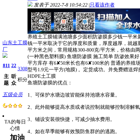
发表于 2022-7-8 10:54:22
|
只看该作者
养殖土工膜铺满池塘多少面积防渗膜多少钱一平米新
山东土工膜
钱一平米取决于它的厚度和质量，厚度越厚，就越重，
厂
平方米之间，常用规格300-800克/平方米，价
(一种黑色塑料膜) 鱼塘防渗膜 施工简单 防渗效果好 
平方库存 有6✘50米长也有6✘100米的 普通的养
811
22
3308
型号1.9元一平方(地膜) 。定货成功。并免费赠送焊接工
HDPE土工膜
主
听
积分
鱼塘防渗膜的优点：
题
众
五级会员
1、可保护水塘边坡皆能保持池塘水容量。
2、此外能够提高水质或者说控制就能够控制溶解
3、铺设安装很快捷，可减少抽水费用。
TA的每日
心情
4、如在旱季能够有效预防鱼群的的逃跑。
加油