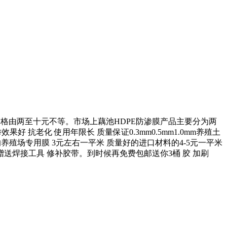
方米，价格由两至十元不等。市场上藕池HDPE防渗膜产品主要分为两
 抗老化 使用年限长 质量保证0.3mm0.5mm1.0mm养殖土
的养殖场专用膜 3元左右一平米 质量好的进口材料的4-5元一平米
费赠送焊接工具 修补胶带。到时候再免费包邮送你3桶 胶 加刷