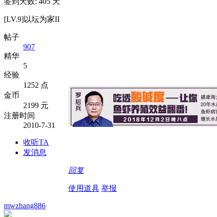
签到天数: 405 天
[LV.9]以坛为家II
帖子
907
精华
5
经验
1252 点
金币
2199 元
注册时间
2010-7-31
收听TA
发消息
回复
使用道具
举报
mwzhang886