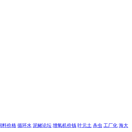
饲料价格
循环水
泥鳅论坛
增氧机价钱
叶元土
杀虫
工厂化
海大