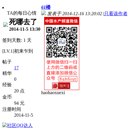
61
楼
TA的每日心情
发表于 2014-12-16 13:20:02
|
只看该作者
死哪去了
2014-11-5 13:30
签到天数: 1 天
[LV.1]初来乍到
帖子
17
精华
0
经验
20 点
haohaoxuexi
金币
94 元
注册时间
2014-11-5