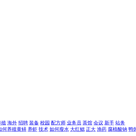
养殖
海外
招聘
装备
校园
配方师
业务员
茶馆
会议
新手
站务
如何养殖黄鳝
养虾
技术
如何瘦水
大红鳃
正大
渔药
腐植酸钠
鸭