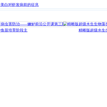
南美白对虾发病前的征兆
苗培育阶段主
精晰版超级水生生