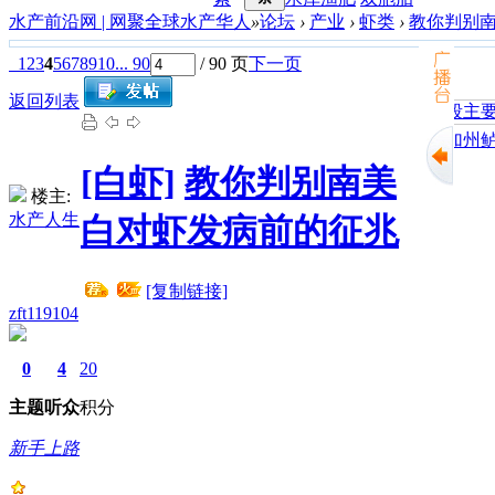
水产前沿网 | 网聚全球水产华人
»
论坛
›
产业
›
虾类
›
教你判别
1
2
3
4
5
6
7
8
9
10
... 90
/ 90 页
下一页
返回列表
加州鲈鱼
[白虾]
教你判别南美
楼主:
水产人生
白对虾发病前的征兆
[复制链接]
zft119104
0
4
20
主题
听众
积分
新手上路