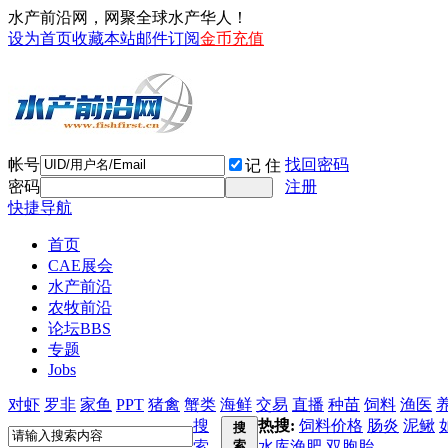
水产前沿网，网聚全球水产华人！
设为首页
收藏本站
邮件订阅
金币充值
帐号
找回密码
记 住
密码
注册
快捷导航
首页
CAE展会
水产前沿
农牧前沿
论坛
BBS
专题
Jobs
对虾
罗非
家鱼
PPT
猪禽
蟹类
海鲜
交易
直播
种苗
饲料
渔医
搜
热搜:
饲料价格
肠炎
泥鳅
搜
索
索
水库渔肥
双胞胎