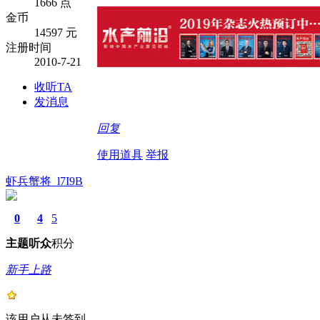
1666 点
金币
14597 元
注册时间
2010-7-21
收听TA
发消息
回复
使用道具
举报
虾兵蟹将_l7I9B
0
4
5
主题
听众
积分
新手上路
该用户从未签到