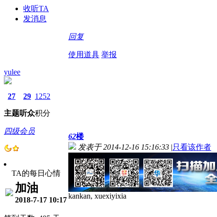
收听TA
发消息
回复
使用道具
举报
yulee
27
29
1252
主题
听众
积分
四级会员
62
楼
发表于 2014-12-16 15:16:33
|
只看该作者
TA的每日心情
加油
kankan, xuexiyixia
2018-7-17 10:17