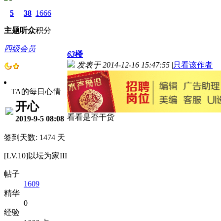
5
38
1666
主题
听众
积分
四级会员
63
楼
发表于 2014-12-16 15:47:55
|
只看该作者
TA的每日心情
开心
看看是否干货
2019-9-5 08:08
签到天数: 1474 天
[LV.10]以坛为家III
帖子
1609
精华
0
经验