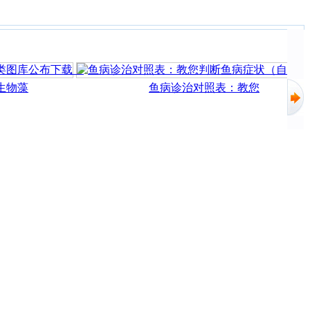
物藻
鱼病诊治对照表：教您