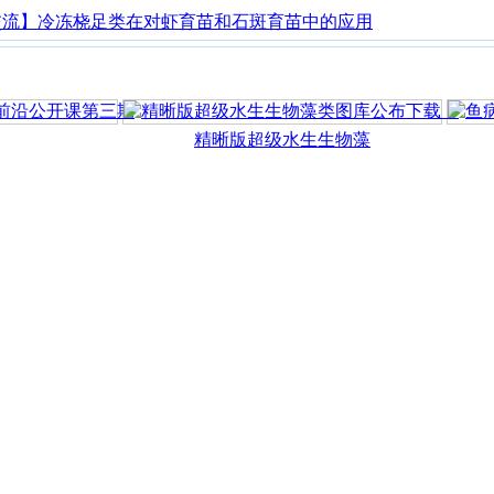
交流】冷冻桡足类在对虾育苗和石斑育苗中的应用
精晰版超级水生生物藻