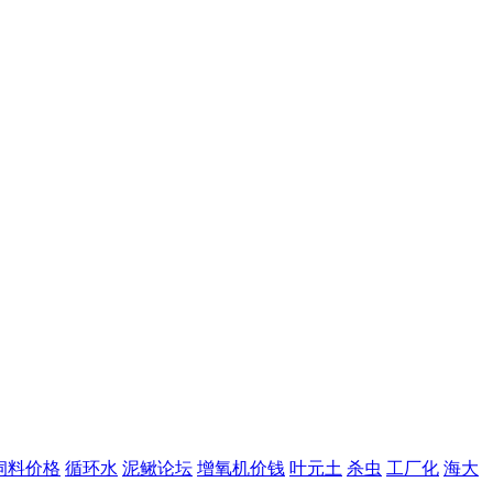
饲料价格
循环水
泥鳅论坛
增氧机价钱
叶元土
杀虫
工厂化
海大