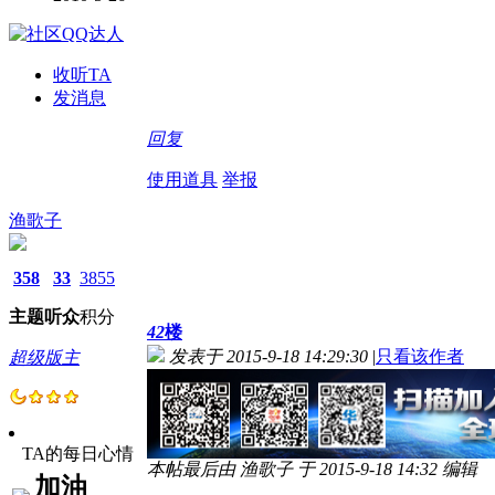
收听TA
发消息
回复
使用道具
举报
渔歌子
358
33
3855
主题
听众
积分
42
楼
发表于 2015-9-18 14:29:30
|
只看该作者
超级版主
TA的每日心情
本帖最后由 渔歌子 于 2015-9-18 14:32 编辑
加油