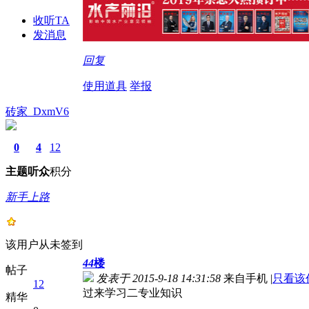
收听TA
发消息
回复
使用道具
举报
砖家_DxmV6
0
4
12
主题
听众
积分
新手上路
该用户从未签到
44
楼
帖子
发表于 2015-9-18 14:31:58
来自手机
|
只看该
12
过来学习二专业知识
精华