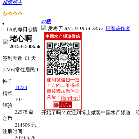
超级版主
41
楼
发表于 2015-9-18 14:28:12
|
只看该作者
TA的每日心情
堵心啊
2015-6-5 08:56
签到天数: 61 天
[LV.6]常住居民II
帖子
11223
精华
107
经验
22978 点
开始了吗？欢迎刘博士做客中国水产频道，
金币
214506 元
注册时间
2010-5-26