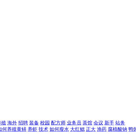
养殖
海外
招聘
装备
校园
配方师
业务员
茶馆
会议
新手
站务
如何养殖黄鳝
养虾
技术
如何瘦水
大红鳃
正大
渔药
腐植酸钠
鸭