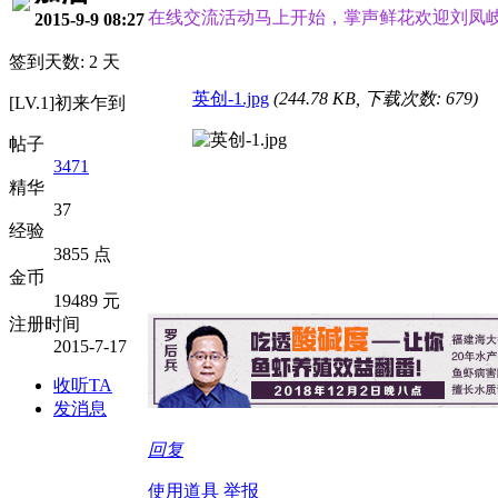
在线交流活动马上开始，掌声鲜花欢迎刘凤
2015-9-9 08:27
签到天数: 2 天
英创-1.jpg
(244.78 KB, 下载次数: 679)
[LV.1]初来乍到
帖子
3471
精华
37
经验
3855 点
金币
19489 元
注册时间
2015-7-17
收听TA
发消息
回复
使用道具
举报