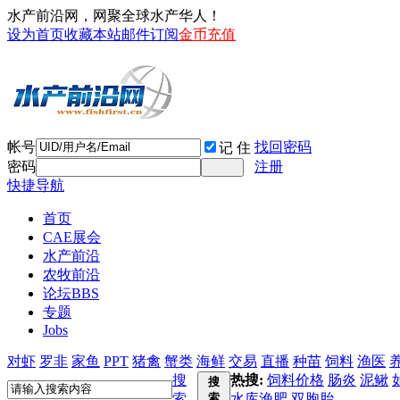
水产前沿网，网聚全球水产华人！
设为首页
收藏本站
邮件订阅
金币充值
帐号
找回密码
记 住
密码
注册
快捷导航
首页
CAE展会
水产前沿
农牧前沿
论坛
BBS
专题
Jobs
对虾
罗非
家鱼
PPT
猪禽
蟹类
海鲜
交易
直播
种苗
饲料
渔医
搜
热搜:
饲料价格
肠炎
泥鳅
搜
索
索
水库渔肥
双胞胎