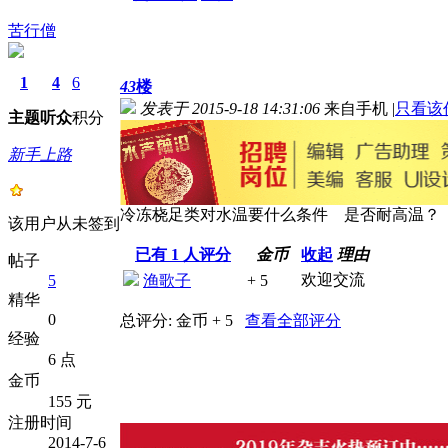
苦行僧
1
4
6
43
楼
发表于 2015-9-18 14:31:06
来自手机
|
只看该
主题
听众
积分
新手上路
冷冻桡足类对水温要什么条件 是否耐高温
该用户从未签到
已有
1
人评分
金币
收起
理由
帖子
欢迎交流
5
渔歌子
+ 5
精华
0
总评分:
金币 + 5
查看全部评分
经验
6 点
金币
155 元
注册时间
2014-7-6