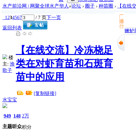
水产前沿网 | 网聚全球水产华人
»
论坛
›
圈子
›
种苗圈
›
【在线
1
2
3
4
5
6
7
/ 7 页
下一页
返回列表
加州鲈鱼苗培育阶段主
【在线交流】冷冻桡足
楼
类在对虾育苗和石斑育
主:
渔
歌子
苗中的应用
[复制链接]
水宝宝
949
148
2万
主题
听众
积分