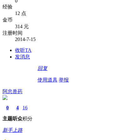
0
经验
12 点
金币
314 元
注册时间
2014-7-15
收听TA
发消息
回复
使用道具
举报
阿忠兽药
0
4
16
主题
听众
积分
新手上路