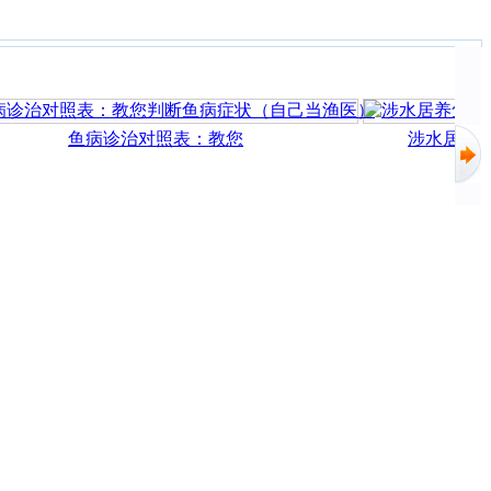
鱼病诊治对照表：教您
涉水居养鱼