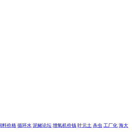
饲料价格
循环水
泥鳅论坛
增氧机价钱
叶元土
杀虫
工厂化
海大