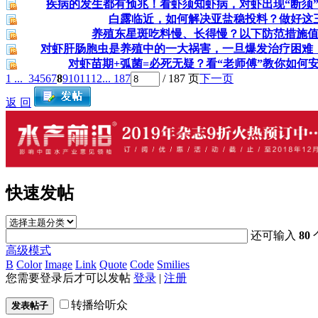
疾病的发生都有预兆！看虾须知虾病，对虾出现“断须
白露临近，如何解决亚盐稳投料？做好这
养殖东星斑吃料慢、长得慢？以下防范措施
对虾肝肠胞虫是养殖中的一大祸害，一旦爆发治疗困难
对虾苗期+弧菌=必死无疑？看“老师傅”教你如何
1 ...
3
4
5
6
7
8
9
10
11
12
... 187
/ 187 页
下一页
返 回
快速发帖
还可输入
80
高级模式
B
Color
Image
Link
Quote
Code
Smilies
您需要登录后才可以发帖
登录
|
注册
转播给听众
发表帖子