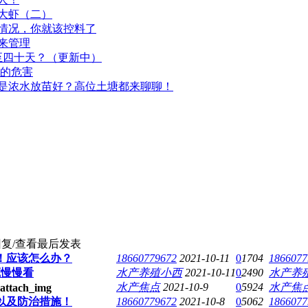
大虾（二）
情况，你就该控料了
来管理
至四十天？（更新中）
殖的危害
是浓水放苗好？高位土塘都来聊聊！
复/查看
最后发表
！应该怎么办？
18660779672
2021-10-11
0
1704
1866077
藏慢慢看
水产养殖小西
2021-10-11
0
2490
水产养
水产焦点
2021-10-9
0
5924
水产焦
以及防治措施！
18660779672
2021-10-8
0
5062
1866077