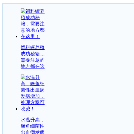
饲料鳜养殖
成功秘籍，
需要注意的
地方都在这
水温升高，
鳜鱼细菌性
出血病发病