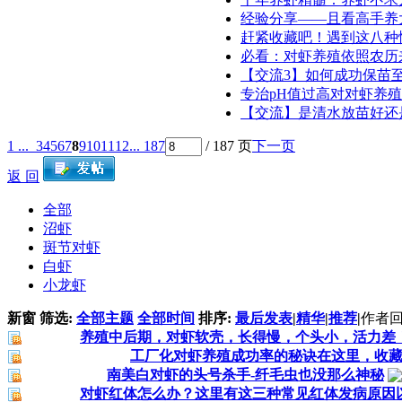
经验分享——且看高手养
赶紧收藏吧！遇到这八种
必看：对虾养殖依照农历
【交流3】如何成功保苗
专治pH值过高对对虾养
【交流】是清水放苗好还
1 ...
3
4
5
6
7
8
9
10
11
12
... 187
/ 187 页
下一页
返 回
全部
沼虾
斑节对虾
白虾
小龙虾
新窗
筛选:
全部主题
全部时间
排序:
最后发表
|
精华
|
推荐
|
作者
回
养殖中后期，对虾软壳，长得慢，个头小，活力差
工厂化对虾养殖成功率的秘诀在这里，收
南美白对虾的头号杀手-纤毛虫也没那么神秘
对虾红体怎么办？这里有这三种常见红体发病原因