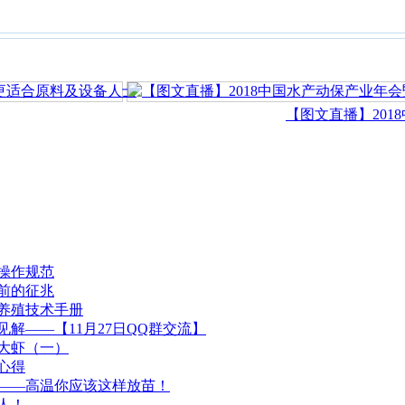
【图文直播】2018中
操作规范
前的征兆
养殖技术手册
解——【11月27日QQ群交流】
大虾（一）
心得
——高温你应该这样放苗！
人！