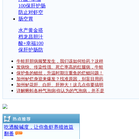
水产黄金搭
档龙昌胆汁
酸+幸福100
保肝护肠防
牛蛙肝胆病频繁发生，我们该如何给药？这样
发病快、传染性强、死亡率高的红腿病，牛蛙
保护鱼的鳃丝，升温时期注重鱼的烂鳃问题！
加州鲈烂身迎来爆发？找准原因，别盲目用药
加州鲈花肝、白肝、肝肿大！这几点你要搞明
详解蝌蚪各种气泡病|你认为的气泡病，并不是
吃透酸碱度，让你鱼虾养殖效益
翻番