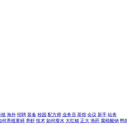
养殖
海外
招聘
装备
校园
配方师
业务员
茶馆
会议
新手
站务
如何养殖黄鳝
养虾
技术
如何瘦水
大红鳃
正大
渔药
腐植酸钠
鸭