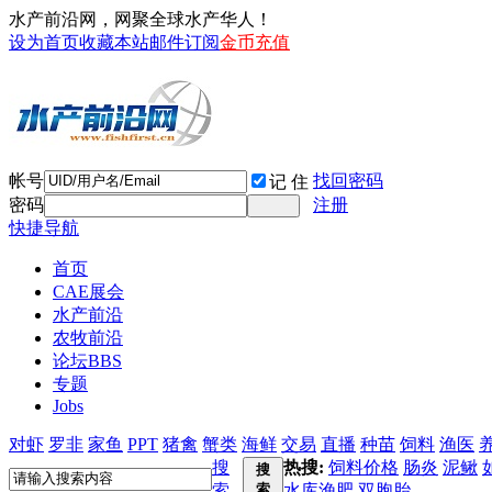
水产前沿网，网聚全球水产华人！
设为首页
收藏本站
邮件订阅
金币充值
帐号
找回密码
记 住
密码
注册
快捷导航
首页
CAE展会
水产前沿
农牧前沿
论坛
BBS
专题
Jobs
对虾
罗非
家鱼
PPT
猪禽
蟹类
海鲜
交易
直播
种苗
饲料
渔医
搜
热搜:
饲料价格
肠炎
泥鳅
搜
索
索
水库渔肥
双胞胎