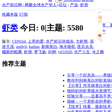
水产前沿网 | 网聚全球水产华人
»
论坛
›
产业
›
虾类
收藏本版
|
订阅
虾类
今日:
0
|
主题:
5580
门旺海饲料
【图文直播】泰国水产
版主:
CD9164
,
上帝的爱
,
水产前沿孙旭东
,
大虾熊
,
浪
迹天涯
,
amilyli
,
kanhai
,
新南美白
,
海水骆驼
,
匪兵从良
,
國家的蝦農
,
虾佬
,
梦飞扬
,
向翀
,
yn51020
,
水产人生
,
水之舞
推荐主题
分享一个好东东——养殖
教你判别南美白对虾发病
【分享】拜耳南美白对虾
独特的对虾养殖水质调节见
经验分享——且看高手养
揭秘：一个老虾农的养虾
【技术】快看，最新技术
十年养虾精髓：养虾不求