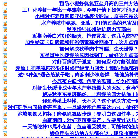
预防小棚虾氨氮亚盐升高的三种方
工厂化养虾一年比一年难养，今年行情下如何才能提
小棚对虾养殖氨氮亚盐爆表没影响，原来它是
水产养殖中氨氮、亚盐、PH值过高的危害及
秋季增强加州鲈抗病力五部曲
近期南美白对虾的肠炎、拖便常发，这几点防控
加州鲈诺卡氏病毒和虹彩病毒高发期来了，这几点
如何解决秋季肉牛掉膘、生长缓慢
东星斑生长缓慢的原因找到了，做好这几点
对虾百病源于弧菌，如何应对对虾弧菌
梦魇！肝胰腺坏死很多时候已经无力回天！预防措施都
这“6种鱼”适合给孩子吃，肉多刺少味道鲜，能健脑补
令养殖户闻“弧”色变的弧菌，给如何预
对虾生长缓慢成今年水产养殖最大的天敌，这样
解决秋季东星斑肠炎、上料慢的四大措施！
鳗鱼养殖上料慢、长不大？这个解决方法一
对虾纤毛虫问题危害严重，一旦爆发死亡率高达95%，做好
池塘氨氮又超标！降氨除氮四步走！要明白这四件事，
白露期间，对虾养殖要高产，先要度过这几
一天能吃掉15尾小鱼苗，鱼苗遭受损失，可能你的鱼
鳗鱼浮头的防治方法都在这，建议收藏