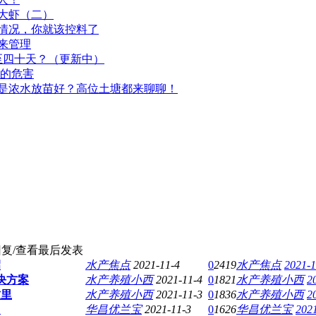
大虾（二）
情况，你就该控料了
来管理
至四十天？（更新中）
殖的危害
是浓水放苗好？高位土塘都来聊聊！
复/查看
最后发表
招
水产焦点
2021-11-4
0
2419
水产焦点
2021-1
决方案
水产养殖小西
2021-11-4
0
1821
水产养殖小西
2
这里
水产养殖小西
2021-11-3
0
1836
水产养殖小西
2
！
华昌优兰宝
2021-11-3
0
1626
华昌优兰宝
2021