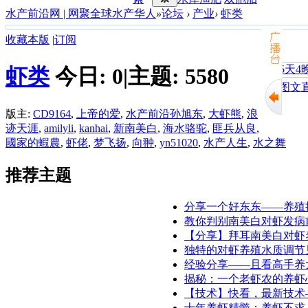
水产前沿网 | 网聚全球水产华人
»
论坛
›
产业
›
虾类
收藏本版
|
订阅
虾类
今日:
0
|
主题:
5580
江门旺海饲料
【图文直
版主:
CD9164
,
上帝的爱
,
水产前沿孙旭东
,
大虾熊
,
浪
迹天涯
,
amilyli
,
kanhai
,
新南美白
,
海水骆驼
,
匪兵从良
,
國家的蝦農
,
虾佬
,
梦飞扬
,
向翀
,
yn51020
,
水产人生
,
水之舞
推荐主题
分享一个好东东——养殖
教你判别南美白对虾发病
【分享】拜耳南美白对虾
独特的对虾养殖水质调节见
经验分享——且看高手养
揭秘：一个老虾农的养虾
【技术】快看，最新技术
十年养虾精髓：养虾不求