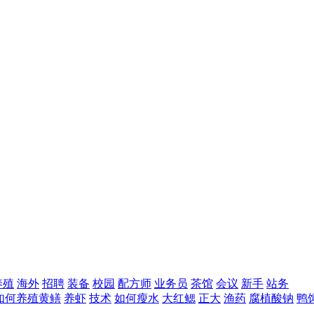
养殖
海外
招聘
装备
校园
配方师
业务员
茶馆
会议
新手
站务
如何养殖黄鳝
养虾
技术
如何瘦水
大红鳃
正大
渔药
腐植酸钠
鸭