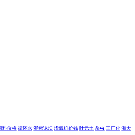
饲料价格
循环水
泥鳅论坛
增氧机价钱
叶元土
杀虫
工厂化
海大