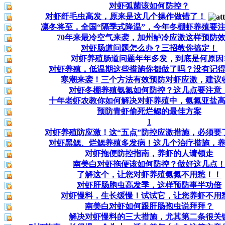
对虾弧菌该如何防控？
对虾纤毛虫高发，原来是这几个操作做错了！
凛冬将至，全国“隔季式降温”，今年冬棚虾养殖要
70年来最冷空气来袭，加州鲈冷应激这样预防
对虾肠道问题怎么办？三招教你搞定！
对虾养殖肠道问题年年多发，到底是何原因
对虾养殖，低温期这些措施你都做了吗？没有记
寒潮来袭！三个方法有效预防对虾应激，建议
对虾冬棚养殖氨氮如何防控？这几点要注意
十年老虾农教你如何解决对虾养殖中，氨氮亚盐
预防青虾偷死烂鳃的最佳方案
1
对虾养殖防应激！这“五点”防控应激措施，必须要
对虾黑鳃、烂鳃养殖多发病！这几个治疗措施，
对虾拖便防控指南，养虾的人请领走
南美白对虾拖便该如何防控？做好这几点
了解这个，让您对虾养殖氨氮不用愁！！
对虾肝肠胞虫高发季，这样预防事半功倍
对虾慢料，生长缓慢！试试它，让您养虾不用
南美白对虾如何跟肝肠孢虫说拜拜？
解决对虾慢料的三大措施，尤其第二条很关