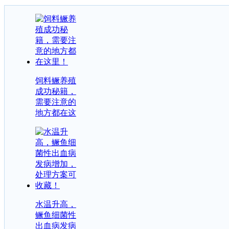
饲料鳜养殖
成功秘籍，
需要注意的
地方都在这
水温升高，
鳜鱼细菌性
出血病发病