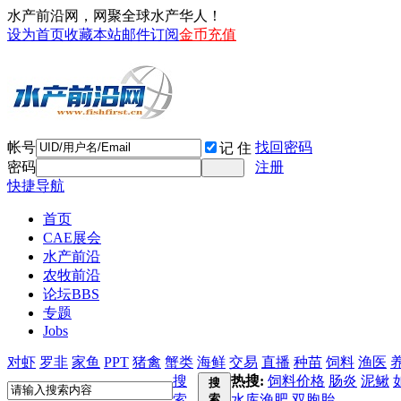
水产前沿网，网聚全球水产华人！
设为首页
收藏本站
邮件订阅
金币充值
帐号
找回密码
记 住
密码
注册
快捷导航
首页
CAE展会
水产前沿
农牧前沿
论坛
BBS
专题
Jobs
对虾
罗非
家鱼
PPT
猪禽
蟹类
海鲜
交易
直播
种苗
饲料
渔医
搜
热搜:
饲料价格
肠炎
泥鳅
搜
索
索
水库渔肥
双胞胎