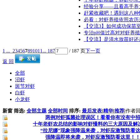
经验分享——且看高手养
赶紧收藏吧！遇到这八种
必看：对虾养殖依照农历
【交流3】如何成功保苗
专治pH值过高对对虾养
【交流】是清水放苗好还
1 ...
2
3
4
5
6
7
8
9
10
11
... 187
/ 187 页
下一页
返 回
全部
沼虾
斑节对虾
白虾
小龙虾
新窗
筛选:
全部主题
全部时间
排序:
最后发表
|
精华
|
推荐
|
作者
回
两例对虾弧菌处理误区！看看你有没有中
十年老虾农总结的影响对虾慢料的三大原因及解
“拉尼娜”现象强降温来袭，对虾应激预防看
强降温即将来袭，对虾应激预防看这里！