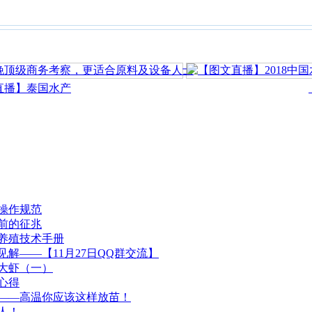
播】泰国水产
【
操作规范
前的征兆
养殖技术手册
解——【11月27日QQ群交流】
大虾（一）
心得
——高温你应该这样放苗！
人！