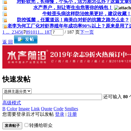
对虾软壳，长得慢，个头小，活力差怎么办？这篇文章
水产养户，别让寄生虫危害你的钱包！
牛蛙歪头病这样防治效果更好，建议收藏
防控弧菌，任重道远！南美白对虾的抗菌之路怎么走？
老李为何工厂化对虾养殖年年成功率90%以上？原来是用了
1 ...
2
3
4
5
6
7
8
9
10
11
... 187
/ 187 页
下一页
返 回
快速发帖
还可输入
80
高级模式
B
Color
Image
Link
Quote
Code
Smilies
您需要登录后才可以发帖
登录
|
注册
转播给听众
发表帖子