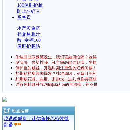
水产黄金搭
档龙昌胆汁
酸+幸福100
保肝护肠防
牛蛙肝胆病频繁发生，我们该如何给药？这样
发病快、传染性强、死亡率高的红腿病，牛蛙
保护鱼的鳃丝，升温时期注重鱼的烂鳃问题！
加州鲈烂身迎来爆发？找准原因，别盲目用药
加州鲈花肝、白肝、肝肿大！这几点你要搞明
详解蝌蚪各种气泡病|你认为的气泡病，并不是
吃透酸碱度，让你鱼虾养殖效益
翻番